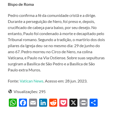
Bispo de Roma
Pedro confirma a fé da comunidade cristã e a dirige.
Durante a perseguição de Nero, foi preso e, depois,
crucificado de cabeça para baixo, por seu desejo. No
entanto, Paulo foi condenado à morte e decapitado pelo
Tribunal romano. Segundo a tradição, o martírio dos dois
pilares da Igreja deu-se no mesmo dia: 29 de junho do
ano 67. Pedro morreu no Circo de Nero, na colina
Vaticana, e Paulo na Via Ostiense. Sobre suas sepulturas
surgiram a Basílica de São Pedro e a Basílica de São
Paulo extra Muros.
Fonte:
Vatican News
. Acesso em: 28 jun. 2023.
Visualizações:
295
WhatsApp
Facebook
Email
LinkedIn
Reddit
Pocket
X
Print
Sha