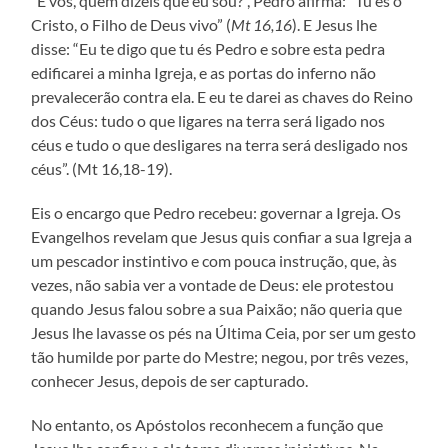
“E vós, quem dizeis que eu sou?”, Pedro afirma: “Tu és o
Cristo, o Filho de Deus vivo” (
Mt 16,16
). E Jesus lhe
disse: “Eu te digo que tu és Pedro e sobre esta pedra
edificarei a minha Igreja, e as portas do inferno não
prevalecerão contra ela. E eu te darei as chaves do Reino
dos Céus: tudo o que ligares na terra será ligado nos
céus e tudo o que desligares na terra será desligado nos
céus”. (Mt 16,18-19).
Eis o encargo que Pedro recebeu: governar a Igreja. Os
Evangelhos revelam que Jesus quis confiar a sua Igreja a
um pescador instintivo e com pouca instrução, que, às
vezes, não sabia ver a vontade de Deus: ele protestou
quando Jesus falou sobre a sua Paixão; não queria que
Jesus lhe lavasse os pés na Última Ceia, por ser um gesto
tão humilde por parte do Mestre; negou, por três vezes,
conhecer Jesus, depois de ser capturado.
No entanto, os Apóstolos reconhecem a função que