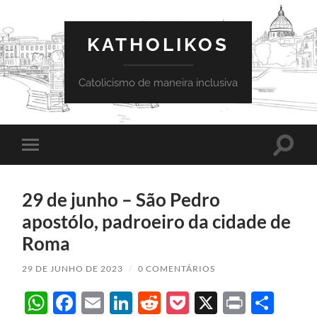
KATHOLIKOS
Catolicismo de maneira inclusiva
Toggle
Toggle
search
mobile
field
menu
29 de junho – São Pedro
apostólo, padroeiro da cidade de
Roma
29 DE JUNHO DE 2023
/
0 COMENTÁRIOS
WhatsApp
Facebook
Email
LinkedIn
Reddit
Pocket
X
Print
Sha