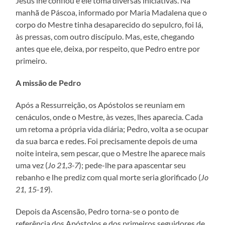
Jesus lhe confiou e ele toma diversas iniciativas. Na
manhã de Páscoa, informado por Maria Madalena que o
corpo do Mestre tinha desaparecido do sepulcro, foi lá,
às pressas, com outro discípulo. Mas, este, chegando
antes que ele, deixa, por respeito, que Pedro entre por
primeiro.
A missão de Pedro
Após a Ressurreição, os Apóstolos se reuniam em
cenáculos, onde o Mestre, às vezes, lhes aparecia. Cada
um retoma a própria vida diária; Pedro, volta a se ocupar
da sua barca e redes. Foi precisamente depois de uma
noite inteira, sem pescar, que o Mestre lhe aparece mais
uma vez (
Jo 21,3-7
); pede-lhe para apascentar seu
rebanho e lhe prediz com qual morte seria glorificado (
Jo
21, 15-19
).
Depois da Ascensão, Pedro torna-se o ponto de
referência dos Apóstolos e dos primeiros seguidores de