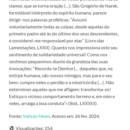
clamor, que se torna oração (…). São Gregório de Narek,
formidável intérprete do espírito humano, parece
dirigir-nos palavras proféticas: “Assumi
voluntariamente todas as culpas, desde aquelas do
primeiro padre até às do último dos seus descendentes,
e considerei-me responsável por elas” (Livro das
Lamentações, LXXII). Quanto nos impressiona este seu
sentimento de solidariedade universal! Como nos
sentimos pequeninos diante da grandeza das suas
invocações: “Recorda-te [Senhor]… daqueles que, na
estirpe humana, são nossos inimigos, mas para o seu
bem: cumpre neles o perdão e a misericórdia (…). Não
extermines aqueles que me afligem: transforma-os!
Extirpa o vicioso comportamento terreno e, em mim e
neles, arraiga a boa conduta”» (ibid., LXXXIII).
Fonte:
Vatican News
. Acesso em: 26 fev. 2024.
Visualizações:
254