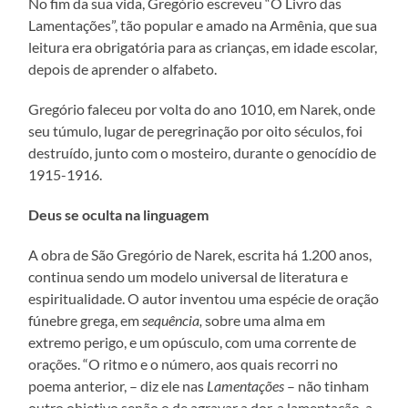
No fim da sua vida, Gregório escreveu “O Livro das
Lamentações”, tão popular e amado na Armênia, que sua
leitura era obrigatória para as crianças, em idade escolar,
depois de aprender o alfabeto.
Gregório faleceu por volta do ano 1010, em Narek, onde
seu túmulo, lugar de peregrinação por oito séculos, foi
destruído, junto com o mosteiro, durante o genocídio de
1915-1916.
Deus se oculta na linguagem
A obra de São Gregório de Narek, escrita há 1.200 anos,
continua sendo um modelo universal de literatura e
espiritualidade. O autor inventou uma espécie de oração
fúnebre grega, em
sequência,
sobre uma alma em
extremo perigo, e um opúsculo, com uma corrente de
orações. “O ritmo e o número, aos quais recorri no
poema anterior, – diz ele nas
Lamentações
– não tinham
outro objetivo senão o de agravar a dor, a lamentação, a