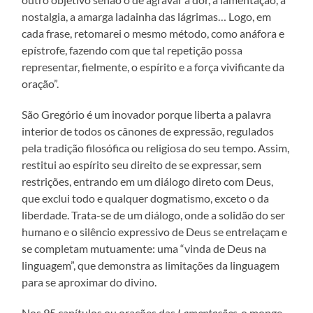
nostalgia, a amarga ladainha das lágrimas… Logo, em
cada frase, retomarei o mesmo método, como anáfora e
epístrofe, fazendo com que tal repetição possa
representar, fielmente, o espírito e a força vivificante da
oração”.
São Gregório é um inovador porque liberta a palavra
interior de todos os cânones de expressão, regulados
pela tradição filosófica ou religiosa do seu tempo. Assim,
restitui ao espírito seu direito de se expressar, sem
restrições, entrando em um diálogo direto com Deus,
que exclui todo e qualquer dogmatismo, exceto o da
liberdade. Trata-se de um diálogo, onde a solidão do ser
humano e o silêncio expressivo de Deus se entrelaçam e
se completam mutuamente: uma “vinda de Deus na
linguagem”, que demonstra as limitações da linguagem
para se aproximar do divino.
Nos 95 capítulos ou orações das
Lamentações
, o monge-