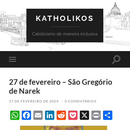
KATHOLIKOS
Catolicismo de maneira inclusiva
Toggle
Toggle
search
mobile
field
menu
27 de fevereiro – São Gregório
de Narek
27 DE FEVEREIRO DE 2024
/
0 COMENTÁRIOS
WhatsApp
Facebook
Email
LinkedIn
Reddit
Pocket
X
Print
Sha