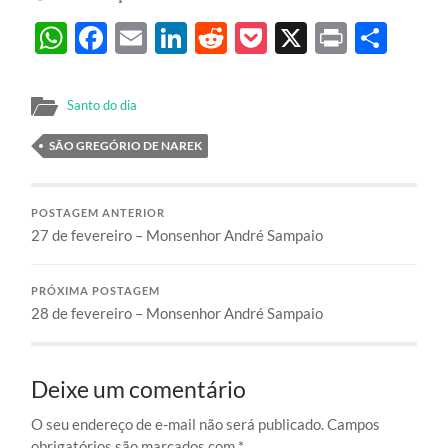
WhatsApp
Facebook
Email
LinkedIn
Reddit
Pocket
X
Print
Sha
Santo do dia
SÃO GREGÓRIO DE NAREK
POSTAGEM ANTERIOR
27 de fevereiro – Monsenhor André Sampaio
PRÓXIMA POSTAGEM
28 de fevereiro – Monsenhor André Sampaio
Deixe um comentário
O seu endereço de e-mail não será publicado.
Campos
obrigatórios são marcados com
*