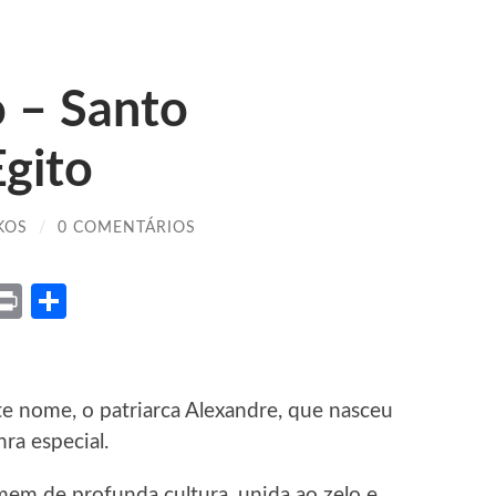
o – Santo
gito
KOS
/
0 COMENTÁRIOS
ket
X
Print
Share
e nome, o patriarca Alexandre, que nasceu
ra especial.
em de profunda cultura, unida ao zelo e