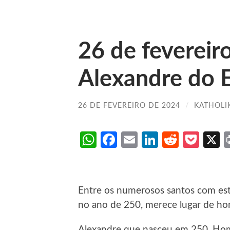
26 de fevereir
Alexandre do E
26 DE FEVEREIRO DE 2024
/
KATHOLI
WhatsApp
Facebook
Email
LinkedIn
Reddit
Poc
Entre os numerosos santos com est
no ano de 250, merece lugar de hon
Alexandre que nasceu em 250. Hom