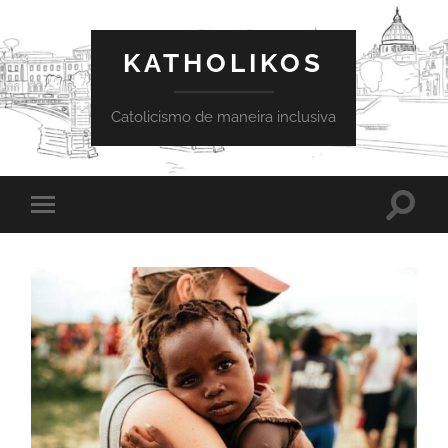
KATHOLIKOS
Catolicismo de maneira inclusiva
Toggle
Toggle
search
mobile
field
menu