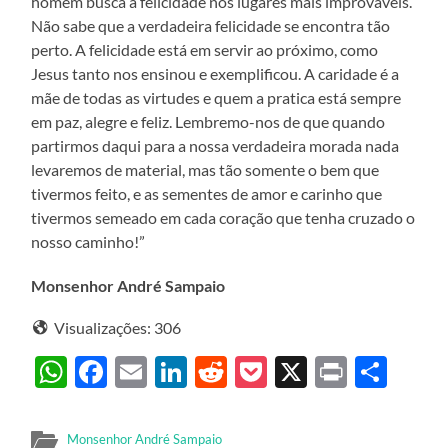
homem busca a felicidade nos lugares mais improváveis.
Não sabe que a verdadeira felicidade se encontra tão
perto. A felicidade está em servir ao próximo, como
Jesus tanto nos ensinou e exemplificou. A caridade é a
mãe de todas as virtudes e quem a pratica está sempre
em paz, alegre e feliz. Lembremo-nos de que quando
partirmos daqui para a nossa verdadeira morada nada
levaremos de material, mas tão somente o bem que
tivermos feito, e as sementes de amor e carinho que
tivermos semeado em cada coração que tenha cruzado o
nosso caminho!”
Monsenhor André Sampaio
Visualizações:
306
WhatsApp
Facebook
Email
LinkedIn
Reddit
Pocket
X
Print
Sha
Monsenhor André Sampaio