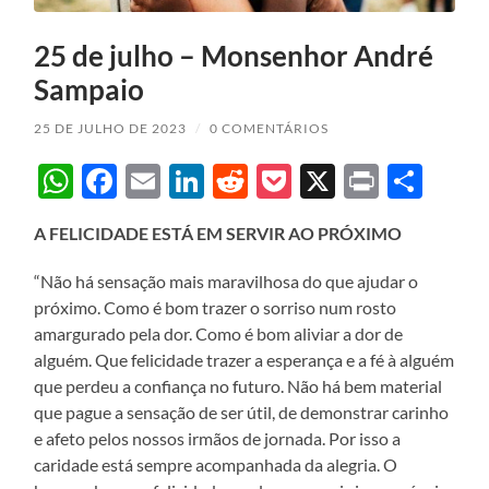
25 de julho – Monsenhor André
Sampaio
25 DE JULHO DE 2023
/
0 COMENTÁRIOS
WhatsApp
Facebook
Email
LinkedIn
Reddit
Pocket
X
Print
Sha
A FELICIDADE ESTÁ EM SERVIR AO PRÓXIMO
“Não há sensação mais maravilhosa do que ajudar o
próximo. Como é bom trazer o sorriso num rosto
amargurado pela dor. Como é bom aliviar a dor de
alguém. Que felicidade trazer a esperança e a fé à alguém
que perdeu a confiança no futuro. Não há bem material
que pague a sensação de ser útil, de demonstrar carinho
e afeto pelos nossos irmãos de jornada. Por isso a
caridade está sempre acompanhada da alegria. O