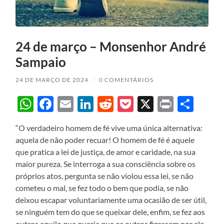
24 de março – Monsenhor André
Sampaio
24 DE MARÇO DE 2024
/
0 COMENTÁRIOS
WhatsApp
Facebook
Email
LinkedIn
Reddit
Pocket
X
Print
Sha
“O verdadeiro homem de fé vive uma única alternativa:
aquela de não poder recuar! O homem de fé é aquele
que pratica a lei de justiça, de amor e caridade, na sua
maior pureza. Se interroga a sua consciência sobre os
próprios atos, pergunta se não violou essa lei, se não
cometeu o mal, se fez todo o bem que podia, se não
deixou escapar voluntariamente uma ocasião de ser útil,
se ninguém tem do que se queixar dele, enfim, se fez aos
outros aquilo que queria que os outros fizessem por ele.