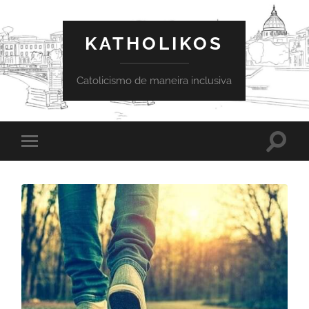
KATHOLIKOS
Catolicismo de maneira inclusiva
Toggle
Toggle
search
mobile
field
menu