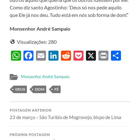
Como diz santo Agostinho: ‘Deus só nos pede aquilo
que Ele já nos deu. Tudo está em nós sob forma de dom’.”
Monsenhor André Sampaio
Visualizações:
280
WhatsApp
Facebook
Email
LinkedIn
Reddit
Pocket
X
Print
Sha
Monsenhor André Sampaio
DEUS
DOM
FÉ
POSTAGEM ANTERIOR
23 de março – São Turíbio de Mogrovejo, bispo de Lima
PRÓXIMA POSTAGEM