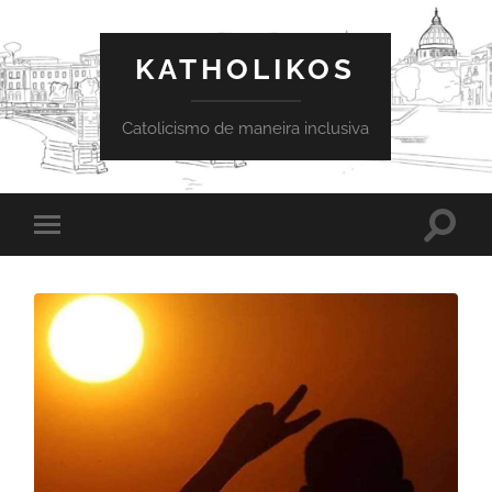
KATHOLIKOS
Catolicismo de maneira inclusiva
Toggle
Toggle
search
mobile
field
menu