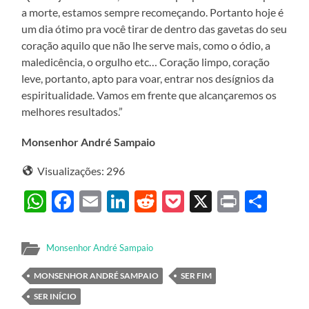
a morte, estamos sempre recomeçando. Portanto hoje é
um dia ótimo pra você tirar de dentro das gavetas do seu
coração aquilo que não lhe serve mais, como o ódio, a
maledicência, o orgulho etc… Coração limpo, coração
leve, portanto, apto para voar, entrar nos desígnios da
espiritualidade. Vamos em frente que alcançaremos os
melhores resultados.”
Monsenhor André Sampaio
Visualizações:
296
WhatsApp
Facebook
Email
LinkedIn
Reddit
Pocket
X
Print
Sha
Monsenhor André Sampaio
MONSENHOR ANDRÉ SAMPAIO
SER FIM
SER INÍCIO