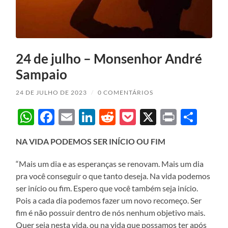
24 de julho – Monsenhor André
Sampaio
24 DE JULHO DE 2023
/
0 COMENTÁRIOS
WhatsApp
Facebook
Email
LinkedIn
Reddit
Pocket
X
Print
Sha
NA VIDA PODEMOS SER INÍCIO OU FIM
“Mais um dia e as esperanças se renovam. Mais um dia
pra você conseguir o que tanto deseja. Na vida podemos
ser início ou fim. Espero que você também seja início.
Pois a cada dia podemos fazer um novo recomeço. Ser
fim é não possuir dentro de nós nenhum objetivo mais.
Quer seja nesta vida, ou na vida que possamos ter após