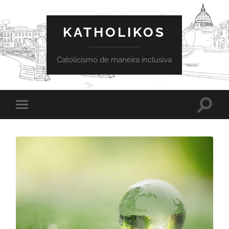
KATHOLIKOS
Catolicismo de maneira inclusiva
Toggle
Toggle
search
mobile
field
menu