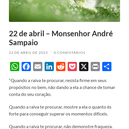
22 de abril – Monsenhor André
Sampaio
22 DE ABRIL DE 2023
/
0 COMENTÁRIOS
WhatsApp
Facebook
Email
LinkedIn
Reddit
Pocket
X
Print
Sha
“Quando a raiva te procurar, resista firme em seus
propósitos no bem, não dando a ela a chance de tomar
conta do seu coração.
Quando a raiva te procurar, mostre a ela o quanto és
forte para conseguir superar os momentos difíceis.
Quando a raiva te procurar, não demonstre fraqueza.