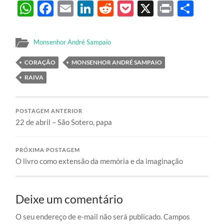
WhatsApp
Facebook
Email
LinkedIn
Reddit
Pocket
X
Print
Sha
Monsenhor André Sampaio
CORAÇÃO
MONSENHOR ANDRÉ SAMPAIO
RAIVA
POSTAGEM ANTERIOR
22 de abril – São Sotero, papa
PRÓXIMA POSTAGEM
O livro como extensão da memória e da imaginação
Deixe um comentário
O seu endereço de e-mail não será publicado.
Campos