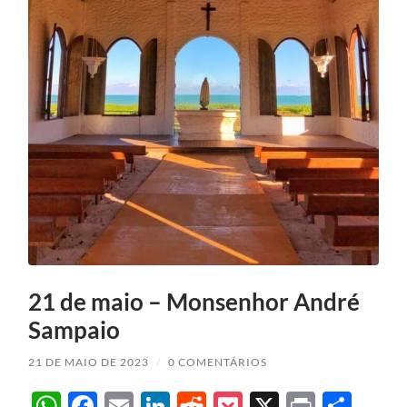
21 de maio – Monsenhor André
Sampaio
21 DE MAIO DE 2023
/
0 COMENTÁRIOS
WhatsApp
Facebook
Email
LinkedIn
Reddit
Pocket
X
Print
Sha