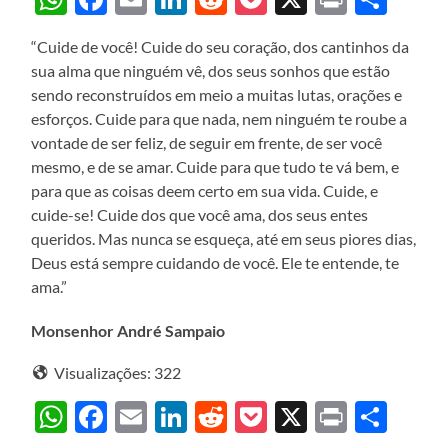
“Cuide de você! Cuide do seu coração, dos cantinhos da
sua alma que ninguém vê, dos seus sonhos que estão
sendo reconstruídos em meio a muitas lutas, orações e
esforços. Cuide para que nada, nem ninguém te roube a
vontade de ser feliz, de seguir em frente, de ser você
mesmo, e de se amar. Cuide para que tudo te vá bem, e
para que as coisas deem certo em sua vida. Cuide, e
cuide-se! Cuide dos que você ama, dos seus entes
queridos. Mas nunca se esqueça, até em seus piores dias,
Deus está sempre cuidando de você. Ele te entende, te
ama.”
Monsenhor André Sampaio
Visualizações:
322
WhatsApp
Facebook
Email
LinkedIn
Reddit
Pocket
X
Print
Sha