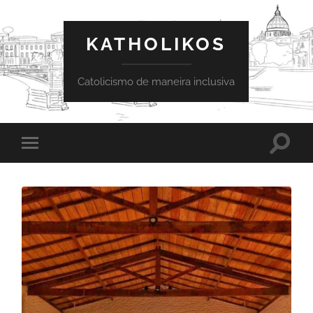
KATHOLIKOS
Catolicismo de maneira inclusiva
Toggle
Toggle
search
mobile
field
menu