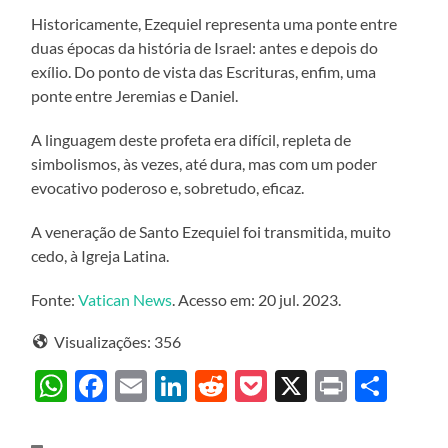
Historicamente, Ezequiel representa uma ponte entre
duas épocas da história de Israel: antes e depois do
exílio. Do ponto de vista das Escrituras, enfim, uma
ponte entre Jeremias e Daniel.
A linguagem deste profeta era difícil, repleta de
simbolismos, às vezes, até dura, mas com um poder
evocativo poderoso e, sobretudo, eficaz.
A veneração de Santo Ezequiel foi transmitida, muito
cedo, à Igreja Latina.
Fonte:
Vatican News
. Acesso em: 20 jul. 2023.
Visualizações:
356
WhatsApp
Facebook
Email
LinkedIn
Reddit
Pocket
X
Print
Sha