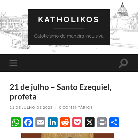
KATHOLIKOS
Catolicismo de maneira inclusiva
Toggle
Toggle
search
mobile
field
menu
21 de julho – Santo Ezequiel,
profeta
21 DE JULHO DE 2023
/
0 COMENTÁRIOS
WhatsApp
Facebook
Email
LinkedIn
Reddit
Pocket
X
Print
Sha