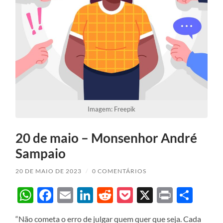
Imagem: Freepik
20 de maio – Monsenhor André
Sampaio
20 DE MAIO DE 2023
/
0 COMENTÁRIOS
WhatsApp
Facebook
Email
LinkedIn
Reddit
Pocket
X
Print
Sha
“Não cometa o erro de julgar quem quer que seja. Cada