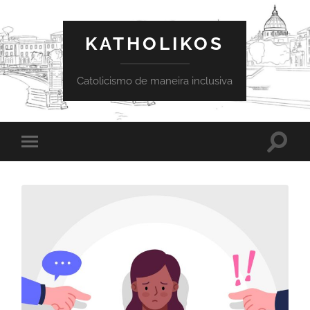
KATHOLIKOS
Catolicismo de maneira inclusiva
Toggle
Toggle
search
mobile
field
menu