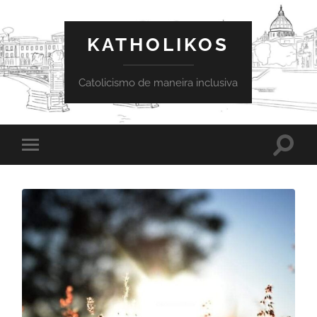
KATHOLIKOS
Catolicismo de maneira inclusiva
Toggle
Toggle
search
mobile
field
menu