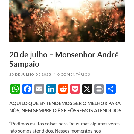
20 de julho – Monsenhor André
Sampaio
20 DE JULHO DE 2023
/
0 COMENTÁRIOS
WhatsApp
Facebook
Email
LinkedIn
Reddit
Pocket
X
Print
Sha
AQUILO QUE ENTENDEMOS SER O MELHOR PARA
NÓS, NEM SEMPRE O É SE FÔSSEMOS ATENDIDOS
“Pedimos muitas coisas para Deus, mas algumas vezes
não somos atendidos. Nesses momentos nos