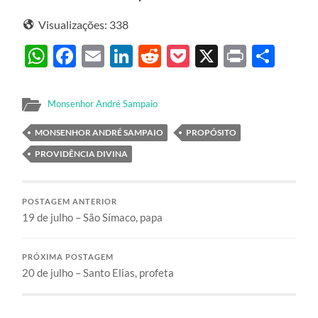
Visualizações:
338
WhatsApp
Facebook
Email
LinkedIn
Reddit
Pocket
X
Print
Sha
Monsenhor André Sampaio
MONSENHOR ANDRÉ SAMPAIO
PROPÓSITO
PROVIDÊNCIA DIVINA
POSTAGEM ANTERIOR
19 de julho – São Símaco, papa
PRÓXIMA POSTAGEM
20 de julho – Santo Elias, profeta