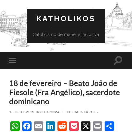
KATHOLIKOS
Catolicismo de maneira inclusiva
Toggle
Toggle
search
mobile
field
menu
18 de fevereiro – Beato João de
Fiesole (Fra Angélico), sacerdote
dominicano
18 DE FEVEREIRO DE 2024
/
0 COMENTÁRIOS
WhatsApp
Facebook
Email
LinkedIn
Reddit
Pocket
X
Print
Sha