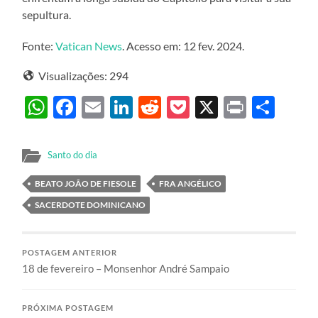
sepultura.
Fonte:
Vatican News
. Acesso em: 12 fev. 2024.
Visualizações:
294
WhatsApp
Facebook
Email
LinkedIn
Reddit
Pocket
X
Print
Sha
Santo do dia
BEATO JOÃO DE FIESOLE
FRA ANGÉLICO
SACERDOTE DOMINICANO
POSTAGEM ANTERIOR
18 de fevereiro – Monsenhor André Sampaio
PRÓXIMA POSTAGEM