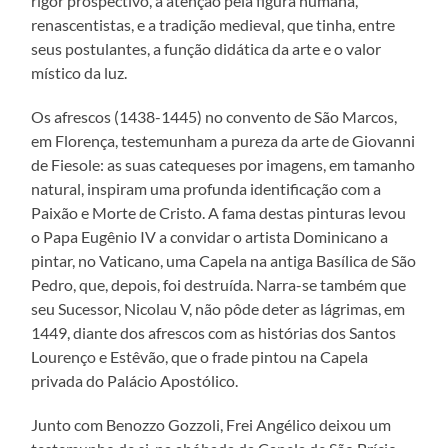
rigor prospectivo, a atenção pela figura humana,
renascentistas, e a tradição medieval, que tinha, entre
seus postulantes, a função didática da arte e o valor
místico da luz.
Os afrescos (1438-1445) no convento de São Marcos,
em Florença, testemunham a pureza da arte de Giovanni
de Fiesole: as suas catequeses por imagens, em tamanho
natural, inspiram uma profunda identificação com a
Paixão e Morte de Cristo. A fama destas pinturas levou
o Papa Eugênio IV a convidar o artista Dominicano a
pintar, no Vaticano, uma Capela na antiga Basílica de São
Pedro, que, depois, foi destruída. Narra-se também que
seu Sucessor, Nicolau V, não pôde deter as lágrimas, em
1449, diante dos afrescos com as histórias dos Santos
Lourenço e Estêvão, que o frade pintou na Capela
privada do Palácio Apostólico.
Junto com Benozzo Gozzoli, Frei Angélico deixou um