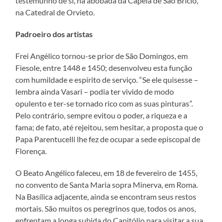
testemunho de si, na abóbada da Capela de São Brício,
na Catedral de Orvieto.
Padroeiro dos artistas
Frei Angélico tornou-se prior de São Domingos, em
Fiesole, entre 1448 e 1450; desenvolveu esta função
com humildade e espírito de serviço. “Se ele quisesse –
lembra ainda Vasari – podia ter vivido de modo
opulento e ter-se tornado rico com as suas pinturas”.
Pelo contrário, sempre evitou o poder, a riqueza e a
fama; de fato, até rejeitou, sem hesitar, a proposta que o
Papa Parentucelli lhe fez de ocupar a sede episcopal de
Florença.
O Beato Angélico faleceu, em 18 de fevereiro de 1455,
no convento de Santa Maria sopra Minerva, em Roma.
Na Basílica adjacente, ainda se encontram seus restos
mortais. São muitos os peregrinos que, todos os anos,
enfrentam a longa subida do Capitólio para visitar a sua