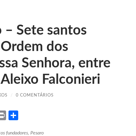
o – Sete santos
 Ordem dos
ssa Senhora, entre
Aleixo Falconieri
KOS
/
0 COMENTÁRIOS
ket
X
Print
Share
tos fundadores, Pesaro