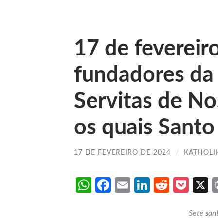
17 de fevereir
fundadores da
Servitas de No
os quais Santo 
17 DE FEVEREIRO DE 2024
/
KATHOLI
WhatsApp
Facebook
Email
LinkedIn
Reddit
Poc
Sete san