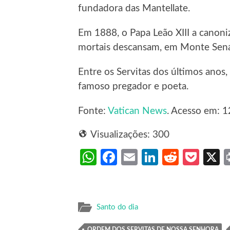
fundadora das Mantellate.
Em 1888, o Papa Leão XIII a canoniz
mortais descansam, em Monte Senár
Entre os Servitas dos últimos anos
famoso pregador e poeta.
Fonte:
Vatican News
. Acesso em: 1
Visualizações:
300
WhatsApp
Facebook
Email
LinkedIn
Reddit
Poc
Santo do dia
ORDEM DOS SERVITAS DE NOSSA SENHORA