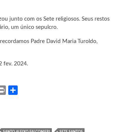
ou junto com os Sete religiosos. Seus restos
io, um único sepulcro.
, recordamos Padre David Maria Turoldo,
2 fev. 2024.
ket
X
Print
Share
SANTO ALEIXO FALCONIERI
SETE SANTOS