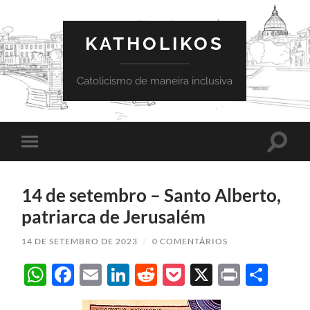
KATHOLIKOS
Catolicismo de maneira inclusiva
Toggle
Toggle
search
mobile
field
menu
14 de setembro – Santo Alberto,
patriarca de Jerusalém
14 DE SETEMBRO DE 2023
/
0 COMENTÁRIOS
WhatsApp
Facebook
Email
LinkedIn
Reddit
Pocket
X
Print
Sha