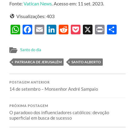
Fonte:
Vatican News
. Acesso em: 11 set. 2023.
Visualizações:
403
WhatsApp
Facebook
Email
LinkedIn
Reddit
Pocket
X
Print
Sha
Santo do dia
PATRIARCA DE JERUSALÉM
SANTO ALBERTO
POSTAGEM ANTERIOR
14 de setembro – Monsenhor André Sampaio
PRÓXIMA POSTAGEM
O paradoxo dos influenciadores católicos: devoção
superficial em busca de sucesso