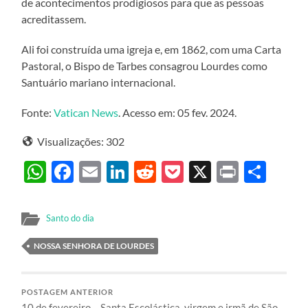
de acontecimentos prodigiosos para que as pessoas
acreditassem.
Ali foi construída uma igreja e, em 1862, com uma Carta
Pastoral, o Bispo de Tarbes consagrou Lourdes como
Santuário mariano internacional.
Fonte:
Vatican News
. Acesso em: 05 fev. 2024.
Visualizações:
302
WhatsApp
Facebook
Email
LinkedIn
Reddit
Pocket
X
Print
Sha
Santo do dia
NOSSA SENHORA DE LOURDES
POSTAGEM ANTERIOR
10 de fevereiro – Santa Escolástica, virgem e irmã de São