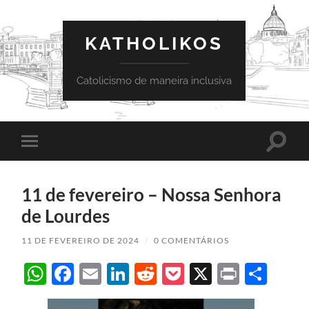
KATHOLIKOS
Catolicismo de maneira inclusiva
Toggle
Toggle
search
mobile
field
menu
11 de fevereiro – Nossa Senhora
de Lourdes
11 DE FEVEREIRO DE 2024
/
0 COMENTÁRIOS
WhatsApp
Facebook
Email
LinkedIn
Reddit
Pocket
X
Print
Sha