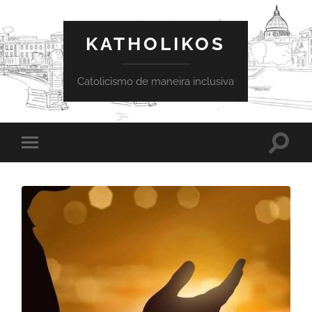
KATHOLIKOS
Catolicismo de maneira inclusiva
Toggle
Toggle
search
mobile
field
menu