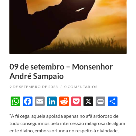
09 de setembro – Monsenhor
André Sampaio
9 DE SETEMBRO DE 2023
/
0 COMENTÁRIOS
WhatsApp
Facebook
Email
LinkedIn
Reddit
Pocket
X
Print
Sha
“A fé cega, aquela apoiada apenas no afã ardoroso de
tudo conseguirmos pela intercessão milagrosa de algum
ente divino, embora oriunda do respeito à divindade,