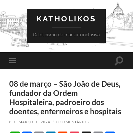
KATHOLIKOS
Catolicismo de maneira inclusiva
Toggle
Toggle
search
mobile
field
menu
08 de março – São João de Deus,
fundador da Ordem
Hospitaleira, padroeiro dos
doentes, enfermeiros e hospitais
8 DE MARÇO DE 2024
/
0 COMENTÁRIOS