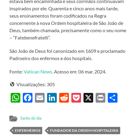
estava bem encaminhada e seus coirmãos continuavam
inspirados por ele. Quarenta e cinco anos mais tarde,
seus ensinamentos foram codificados na Regra
concernente à nova Ordem hospitaleira de São João de
Deus, também chamada, precisamente como o seu nome
– “Fatebenefratelli”.
São João de Deus foi canonizado em 1609 e proclamado
Padroeiro dos enfermos e dos hospitais.
Fonte:
Vatican News
. Acesso em: 06 mar. 2024.
Visualizações:
305
WhatsApp
Facebook
Email
LinkedIn
Reddit
Pocket
X
Print
Sha
Santo do dia
ENFERMEIROS
FUNDADOR DA ORDEM HOSPITALEIRA