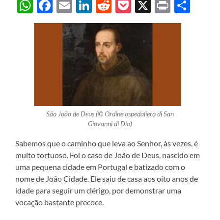
WhatsApp
Facebook
Email
LinkedIn
Reddit
Pocket
X
Print
Sha
São João de Deus (© Ordine ospedaliero di San
Giovanni di Dio)
Sabemos que o caminho que leva ao Senhor, às vezes, é
muito tortuoso. Foi o caso de João de Deus, nascido em
uma pequena cidade em Portugal e batizado com o
nome de João Cidade. Ele saiu de casa aos oito anos de
idade para seguir um clérigo, por demonstrar uma
vocação bastante precoce.