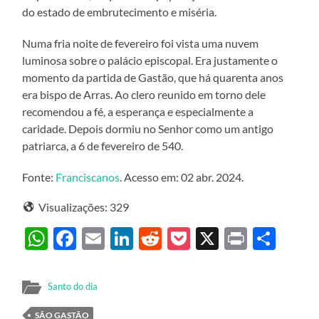
do estado de embrutecimento e miséria.
Numa fria noite de fevereiro foi vista uma nuvem
luminosa sobre o palácio episcopal. Era justamente o
momento da partida de Gastão, que há quarenta anos
era bispo de Arras. Ao clero reunido em torno dele
recomendou a fé, a esperança e especialmente a
caridade. Depois dormiu no Senhor como um antigo
patriarca, a 6 de fevereiro de 540.
Fonte:
Franciscanos
. Acesso em: 02 abr. 2024.
Visualizações:
329
WhatsApp
Facebook
Email
LinkedIn
Reddit
Pocket
X
Print
Sha
Santo do dia
SÃO GASTÃO