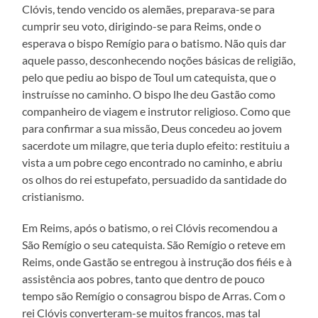
Clóvis, tendo vencido os alemães, preparava-se para
cumprir seu voto, dirigindo-se para Reims, onde o
esperava o bispo Remígio para o batismo. Não quis dar
aquele passo, desconhecendo noções básicas de religião,
pelo que pediu ao bispo de Toul um catequista, que o
instruísse no caminho. O bispo lhe deu Gastão como
companheiro de viagem e instrutor religioso. Como que
para confirmar a sua missão, Deus concedeu ao jovem
sacerdote um milagre, que teria duplo efeito: restituiu a
vista a um pobre cego encontrado no caminho, e abriu
os olhos do rei estupefato, persuadido da santidade do
cristianismo.
Em Reims, após o batismo, o rei Clóvis recomendou a
São Remígio o seu catequista. São Remígio o reteve em
Reims, onde Gastão se entregou à instrução dos fiéis e à
assistência aos pobres, tanto que dentro de pouco
tempo são Remígio o consagrou bispo de Arras. Com o
rei Clóvis converteram-se muitos francos, mas tal