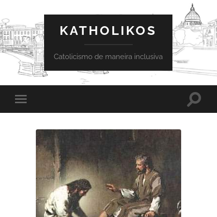
KATHOLIKOS
Catolicismo de maneira inclusiva
Toggle
Toggle
search
mobile
field
menu