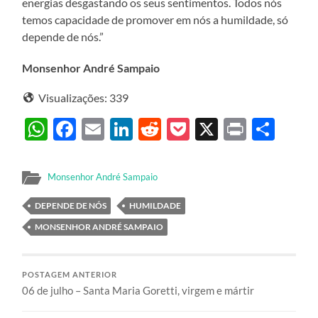
energias desgastando os seus sentimentos. Todos nós
temos capacidade de promover em nós a humildade, só
depende de nós.”
Monsenhor André Sampaio
Visualizações:
339
WhatsApp
Facebook
Email
LinkedIn
Reddit
Pocket
X
Print
Sha
Monsenhor André Sampaio
DEPENDE DE NÓS
HUMILDADE
MONSENHOR ANDRÉ SAMPAIO
POSTAGEM ANTERIOR
06 de julho – Santa Maria Goretti, virgem e mártir