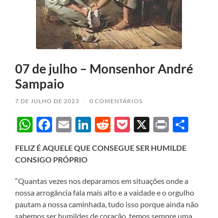
07 de julho – Monsenhor André
Sampaio
7 DE JULHO DE 2023
/
0 COMENTÁRIOS
WhatsApp
Facebook
Email
LinkedIn
Reddit
Pocket
X
Print
Sha
FELIZ É AQUELE QUE CONSEGUE SER HUMILDE
CONSIGO PRÓPRIO
“Quantas vezes nos deparamos em situações onde a
nossa arrogância fala mais alto e a vaidade e o orgulho
pautam a nossa caminhada, tudo isso porque ainda não
sabemos ser humildes de coração, temos sempre uma