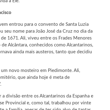
ida a Ele.
ncisco
vem entrou para o convento de Santa Luzia
 seu nome para João José da Cruz no dia da
o de 1671. Ali, viveu entre os Frades Menores
 de Alcântara, conhecidos como Alcantarinos,
tornava ainda mais austeros, tanto que decidiu
r um novo mosteiro em Piedimonte. Ali,
itério, que ainda hoje é meta de
.
ir a divisão entre os Alcantarinos da Espanha e
-se Provincial e, como tal, trabalhou por vinte
 a família, apesar de ter sido alvo de tantas