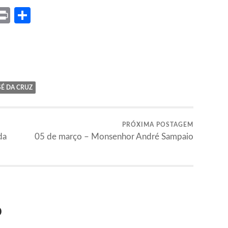
ket
X
Print
Share
SÉ DA CRUZ
PRÓXIMA POSTAGEM
da
05 de março – Monsenhor André Sampaio
o