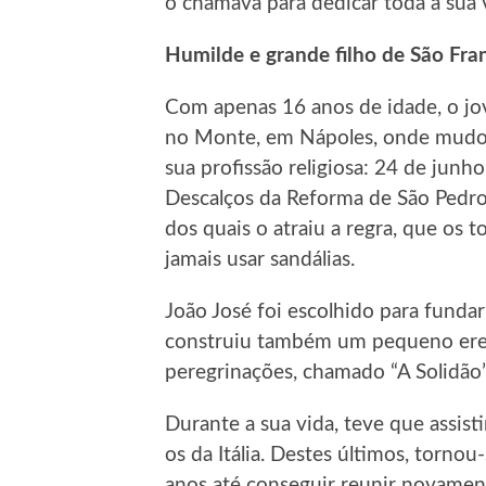
o chamava para dedicar toda a sua v
Humilde e grande filho de São Fra
Com apenas 16 anos de idade, o jo
no Monte, em Nápoles, onde mudou
sua profissão religiosa: 24 de junh
Descalços da Reforma de São Pedro
dos quais o atraiu a regra, que os 
jamais usar sandálias.
João José foi escolhido para funda
construiu também um pequeno erem
peregrinações, chamado “A Solidão”
Durante a sua vida, teve que assist
os da Itália. Destes últimos, tornou
anos até conseguir reunir novamente