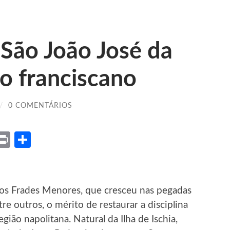
São João José da
ro franciscano
/
0 COMENTÁRIOS
ket
X
Print
Share
os Frades Menores, que cresceu nas pegadas
re outros, o mérito de restaurar a disciplina
gião napolitana. Natural da Ilha de Ischia,