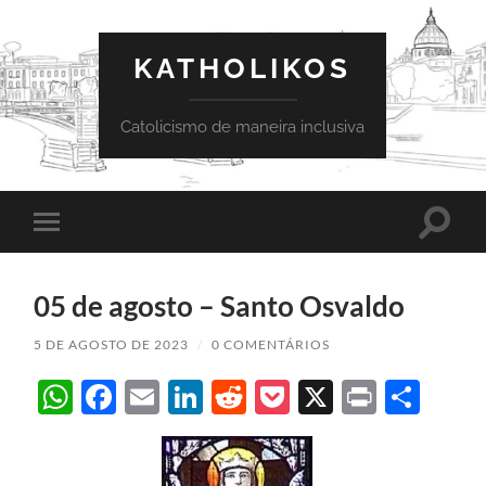
KATHOLIKOS
Catolicismo de maneira inclusiva
Toggle
Toggle
search
mobile
field
menu
05 de agosto – Santo Osvaldo
5 DE AGOSTO DE 2023
/
0 COMENTÁRIOS
WhatsApp
Facebook
Email
LinkedIn
Reddit
Pocket
X
Print
Sha