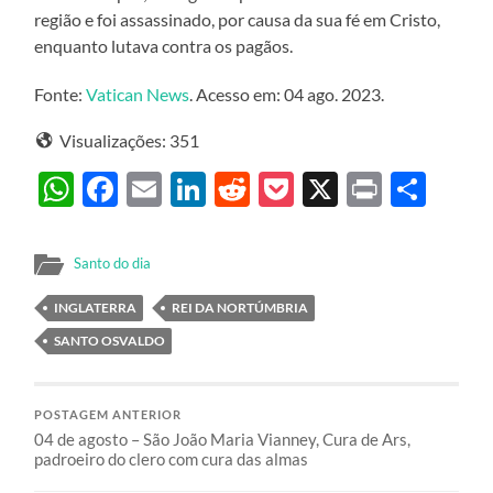
região e foi assassinado, por causa da sua fé em Cristo,
enquanto lutava contra os pagãos.
Fonte:
Vatican News
. Acesso em: 04 ago. 2023.
Visualizações:
351
WhatsApp
Facebook
Email
LinkedIn
Reddit
Pocket
X
Print
Sha
Santo do dia
INGLATERRA
REI DA NORTÚMBRIA
SANTO OSVALDO
POSTAGEM ANTERIOR
04 de agosto – São João Maria Vianney, Cura de Ars,
padroeiro do clero com cura das almas