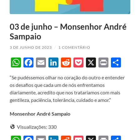
03 de junho – Monsenhor André
Sampaio
3 DE JUNHO DE 2023
/
1 COMENTÁRIO
WhatsApp
Facebook
Email
LinkedIn
Reddit
Pocket
X
Print
Sha
“Se pudéssemos olhar no coração do outro e entender
os desafios que cada um de nós enfrentamos
diariamente, acredito que nos trataríamos com mais
gentileza, paciência, tolerância, cuidado e amor.”
Monsenhor André Sampaio
Visualizações:
330