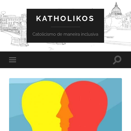
KATHOLIKOS
Catolicismo de maneira inclusiva
Toggle
Toggle
search
mobile
field
menu