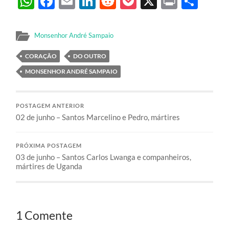
WhatsApp
Facebook
Email
LinkedIn
Reddit
Pocket
X
Print
Sha
Monsenhor André Sampaio
CORAÇÃO
DO OUTRO
MONSENHOR ANDRÉ SAMPAIO
POSTAGEM ANTERIOR
02 de junho – Santos Marcelino e Pedro, mártires
PRÓXIMA POSTAGEM
03 de junho – Santos Carlos Lwanga e companheiros,
mártires de Uganda
1 Comente