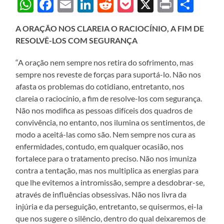
WhatsApp
Facebook
Email
LinkedIn
Reddit
Pocket
X
Print
Sha
A ORAÇÃO NOS CLAREIA O RACIOCÍNIO, A FIM DE
RESOLVÊ-LOS COM SEGURANÇA
“A oração nem sempre nos retira do sofrimento, mas
sempre nos reveste de forças para suportá-lo. Não nos
afasta os problemas do cotidiano, entretanto, nos
clareia o raciocínio, a fim de resolve-los com segurança.
Não nos modifica as pessoas difíceis dos quadros de
convivência, no entanto, nos ilumina os sentimentos, de
modo a aceitá-las como são. Nem sempre nos cura as
enfermidades, contudo, em qualquer ocasião, nos
fortalece para o tratamento preciso. Não nos imuniza
contra a tentação, mas nos multiplica as energias para
que lhe evitemos a intromissão, sempre a desdobrar-se,
através de influências obsessivas. Não nos livra da
injúria e da perseguição, entretanto, se quisermos, ei-la
que nos sugere o silêncio, dentro do qual deixaremos de