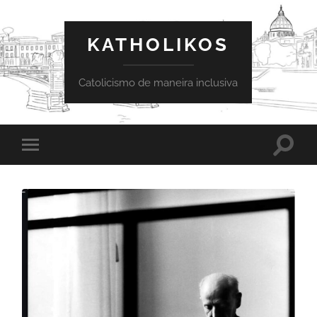
KATHOLIKOS
Catolicismo de maneira inclusiva
Toggle
Toggle
search
mobile
field
menu