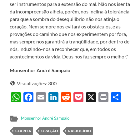
ser instrumentos para a extensão do mal. Não nos isenta
da incompreensão alheia, porém, nos inclina à tolerância
para que a sombra do desequilíbrio não nos atinja o
coração. Nem sempre nos evitará os obstáculos, e as
provações do caminho que nos experimentem por fora,
mas sempre nos garantirá a tranqüilidade, por dentro de
nós, induzindo-nos a reconhecer que, em todos os
acontecimentos da vida, Deus nos faz sempre o melhor.”
Monsenhor André Sampaio
Visualizações:
300
WhatsApp
Facebook
Email
LinkedIn
Reddit
Pocket
X
Print
Sha
Monsenhor André Sampaio
CLAREIA
ORAÇÃO
RACIOCÍNIO