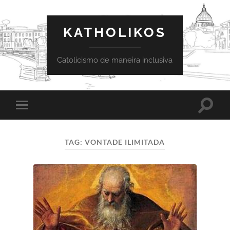
KATHOLIKOS
Catolicismo de maneira inclusiva
Toggle
Toggle
search
mobile
field
menu
TAG:
VONTADE ILIMITADA