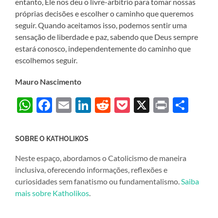
entanto, Ele nos deu o livre-arbítrio para tomar nossas
próprias decisões e escolher o caminho que queremos
seguir. Quando aceitamos isso, podemos sentir uma
sensação de liberdade e paz, sabendo que Deus sempre
estará conosco, independentemente do caminho que
escolhemos seguir.
Mauro Nascimento
WhatsApp
Facebook
Email
LinkedIn
Reddit
Pocket
X
Print
Sha
SOBRE O KATHOLIKOS
Neste espaço, abordamos o Catolicismo de maneira
inclusiva, oferecendo informações, reflexões e
curiosidades sem fanatismo ou fundamentalismo.
Saiba
mais sobre Katholikos
.