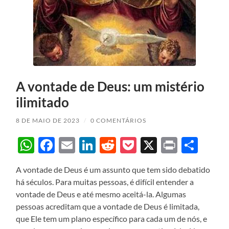
A vontade de Deus: um mistério
ilimitado
8 DE MAIO DE 2023
/
0 COMENTÁRIOS
WhatsApp
Facebook
Email
LinkedIn
Reddit
Pocket
X
Print
Sha
A vontade de Deus é um assunto que tem sido debatido
há séculos. Para muitas pessoas, é difícil entender a
vontade de Deus e até mesmo aceitá-la. Algumas
pessoas acreditam que a vontade de Deus é limitada,
que Ele tem um plano específico para cada um de nós, e