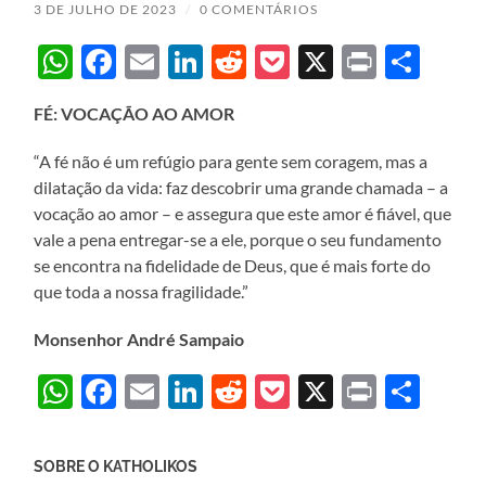
3 DE JULHO DE 2023
/
0 COMENTÁRIOS
WhatsApp
Facebook
Email
LinkedIn
Reddit
Pocket
X
Print
Sha
FÉ: VOCAÇÃO AO AMOR
“A fé não é um refúgio para gente sem coragem, mas a
dilatação da vida: faz descobrir uma grande chamada – a
vocação ao amor – e assegura que este amor é fiável, que
vale a pena entregar-se a ele, porque o seu fundamento
se encontra na fidelidade de Deus, que é mais forte do
que toda a nossa fragilidade.”
Monsenhor André Sampaio
WhatsApp
Facebook
Email
LinkedIn
Reddit
Pocket
X
Print
Sha
SOBRE O KATHOLIKOS