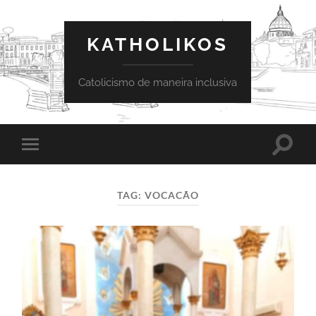
KATHOLIKOS
Catolicismo de maneira inclusiva
Toggle
Toggle
search
mobile
field
menu
TAG:
VOCACÃO