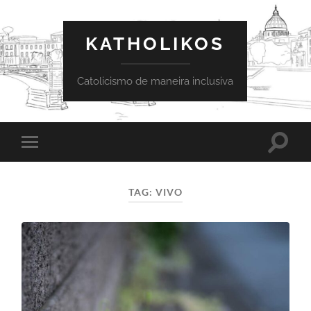
KATHOLIKOS
Catolicismo de maneira inclusiva
Toggle
Toggle
search
mobile
field
menu
TAG:
VIVO