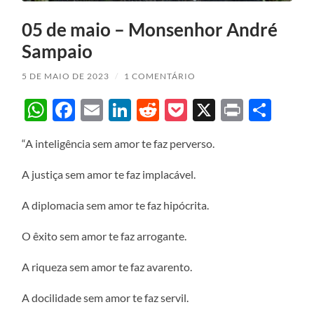
05 de maio – Monsenhor André
Sampaio
5 DE MAIO DE 2023
/
1 COMENTÁRIO
WhatsApp
Facebook
Email
LinkedIn
Reddit
Pocket
X
Print
Sha
“A inteligência sem amor te faz perverso.
A justiça sem amor te faz implacável.
A diplomacia sem amor te faz hipócrita.
O êxito sem amor te faz arrogante.
A riqueza sem amor te faz avarento.
A docilidade sem amor te faz servil.