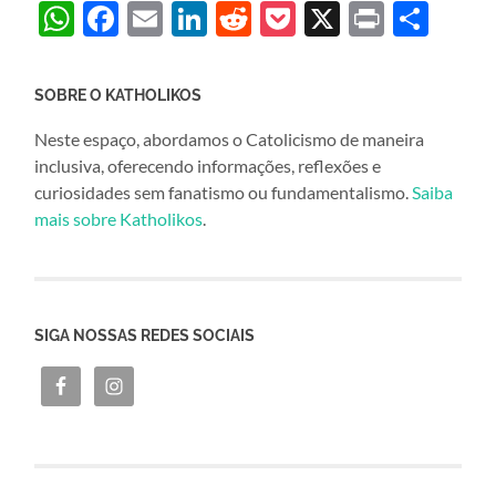
WhatsApp
Facebook
Email
LinkedIn
Reddit
Pocket
X
Print
Sha
SOBRE O KATHOLIKOS
Neste espaço, abordamos o Catolicismo de maneira
inclusiva, oferecendo informações, reflexões e
curiosidades sem fanatismo ou fundamentalismo.
Saiba
mais sobre Katholikos
.
SIGA NOSSAS REDES SOCIAIS