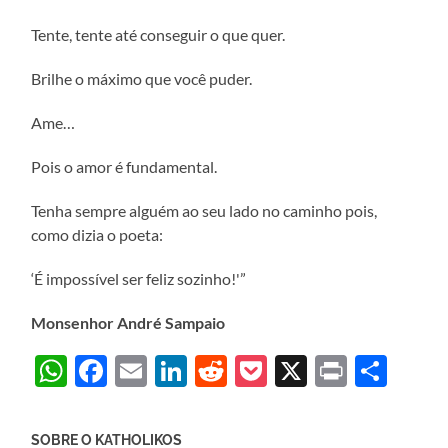
Tente, tente até conseguir o que quer.
Brilhe o máximo que você puder.
Ame…
Pois o amor é fundamental.
Tenha sempre alguém ao seu lado no caminho pois,
como dizia o poeta:
‘É impossível ser feliz sozinho!'”
Monsenhor André Sampaio
WhatsApp
Facebook
Email
LinkedIn
Reddit
Pocket
X
Print
Sha
SOBRE O KATHOLIKOS