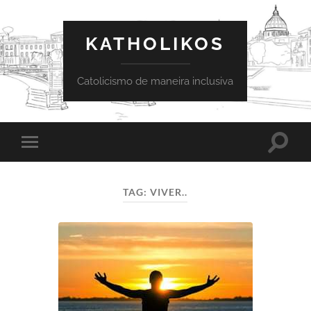
KATHOLIKOS
Catolicismo de maneira inclusiva
Toggle
Toggle
search
mobile
field
menu
TAG:
VIVER..