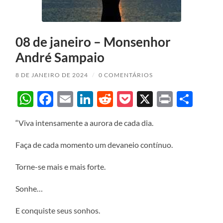
08 de janeiro – Monsenhor
André Sampaio
8 DE JANEIRO DE 2024
/
0 COMENTÁRIOS
WhatsApp
Facebook
Email
LinkedIn
Reddit
Pocket
X
Print
Sha
“Viva intensamente a aurora de cada dia.
Faça de cada momento um devaneio contínuo.
Torne-se mais e mais forte.
Sonhe…
E conquiste seus sonhos.