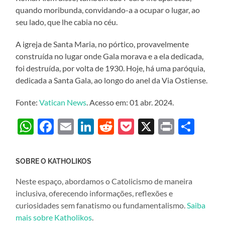
quando moribunda, convidando-a a ocupar o lugar, ao
seu lado, que lhe cabia no céu.
A igreja de Santa Maria, no pórtico, provavelmente
construída no lugar onde Gala morava e a ela dedicada,
foi destruída, por volta de 1930. Hoje, há uma paróquia,
dedicada a Santa Gala, ao longo do anel da Via Ostiense.
Fonte:
Vatican News
. Acesso em: 01 abr. 2024.
WhatsApp
Facebook
Email
LinkedIn
Reddit
Pocket
X
Print
Sha
SOBRE O KATHOLIKOS
Neste espaço, abordamos o Catolicismo de maneira
inclusiva, oferecendo informações, reflexões e
curiosidades sem fanatismo ou fundamentalismo.
Saiba
mais sobre Katholikos
.