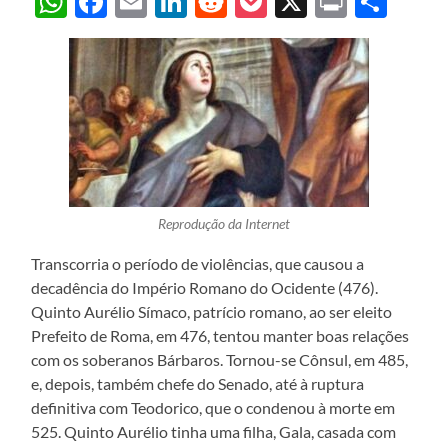
WhatsApp
Facebook
Email
LinkedIn
Reddit
Pocket
X
Print
Sha
Reprodução da Internet
Transcorria o período de violências, que causou a
decadência do Império Romano do Ocidente (476).
Quinto Aurélio Símaco, patrício romano, ao ser eleito
Prefeito de Roma, em 476, tentou manter boas relações
com os soberanos Bárbaros. Tornou-se Cônsul, em 485,
e, depois, também chefe do Senado, até à ruptura
definitiva com Teodorico, que o condenou à morte em
525. Quinto Aurélio tinha uma filha, Gala, casada com