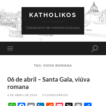
KATHOLIKOS
Catolicismo de maneira inclusiva
Toggle
Toggle
search
mobile
field
menu
TAG:
VIÚVA ROMANA
06 de abril – Santa Gala, viúva
romana
6 DE ABRIL DE 2024
/
0 COMENTÁRIOS