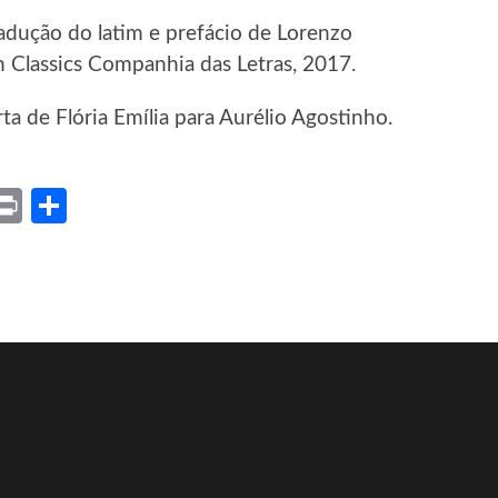
dução do latim e prefácio de Lorenzo
 Classics Companhia das Letras, 2017.
arta de Flória Emília para Aurélio Agostinho.
ket
X
Print
Share