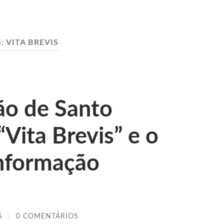
G:
VITA BREVIS
ção de Santo
Vita Brevis” e o
informação
S
/
0 COMENTÁRIOS