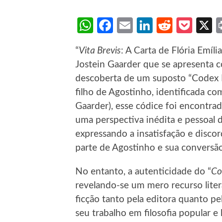
WhatsApp
Facebook
Email
LinkedIn
Reddit
Poc
“
Vita Brevis
: A Carta de Flória Emíl
Jostein Gaarder que se apresenta c
descoberta de um suposto “Codex F
filho de Agostinho, identificada co
Gaarder), esse códice foi encontr
uma perspectiva inédita e pessoal d
expressando a insatisfação e disco
parte de Agostinho e sua conversão
No entanto, a autenticidade do “
Co
revelando-se um mero recurso literá
ficção tanto pela editora quanto pel
seu trabalho em filosofia popular e