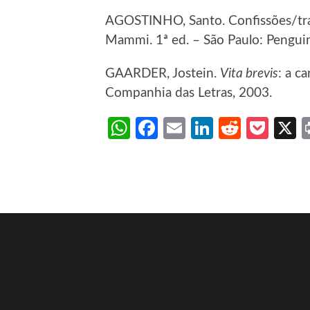
AGOSTINHO, Santo. Confissões/tra
Mammi. 1ª ed. – São Paulo: Penguin
GAARDER, Jostein.
Vita brevis
: a c
Companhia das Letras, 2003.
WhatsApp
Facebook
Email
LinkedIn
Reddit
Poc