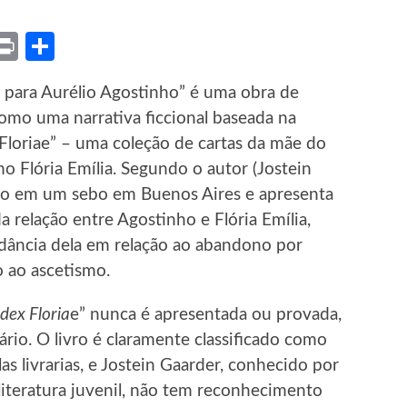
ket
X
Print
Share
ia para Aurélio Agostinho” é uma obra de
omo uma narrativa ficcional baseada na
loriae” – uma coleção de cartas da mãe do
mo Flória Emília. Segundo o autor (Jostein
ado em um sebo em Buenos Aires e apresenta
a relação entre Agostinho e Flória Emília,
rdância dela em relação ao abandono por
 ao ascetismo.
dex Floria
e” nunca é apresentada ou provada,
rio. O livro é claramente classificado como
as livrarias, e Jostein Gaarder, conhecido por
 literatura juvenil, não tem reconhecimento