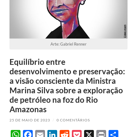
Arte: Gabriel Renner
Equilíbrio entre
desenvolvimento e preservação:
a visão consciente da Ministra
Marina Silva sobre a exploração
de petróleo na foz do Rio
Amazonas
25 DE MAIO DE 2023
/
0 COMENTÁRIOS
WhatsApp
Facebook
Email
LinkedIn
Reddit
Pocket
X
Print
Sha