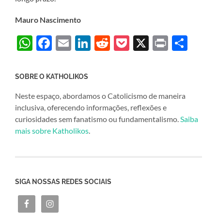
Mauro Nascimento
WhatsApp
Facebook
Email
LinkedIn
Reddit
Pocket
X
Print
Sha
SOBRE O KATHOLIKOS
Neste espaço, abordamos o Catolicismo de maneira
inclusiva, oferecendo informações, reflexões e
curiosidades sem fanatismo ou fundamentalismo.
Saiba
mais sobre Katholikos
.
SIGA NOSSAS REDES SOCIAIS