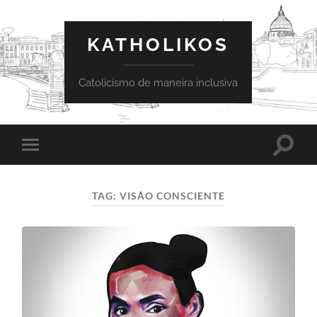
KATHOLIKOS
Catolicismo de maneira inclusiva
Toggle
Toggle
search
mobile
field
menu
TAG:
VISÃO CONSCIENTE