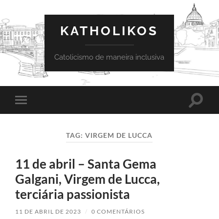
KATHOLIKOS
Catolicismo de maneira inclusiva
Toggle
Toggle
search
mobile
field
menu
TAG:
VIRGEM DE LUCCA
11 de abril – Santa Gema
Galgani, Virgem de Lucca,
terciária passionista
11 DE ABRIL DE 2023
/
0 COMENTÁRIOS