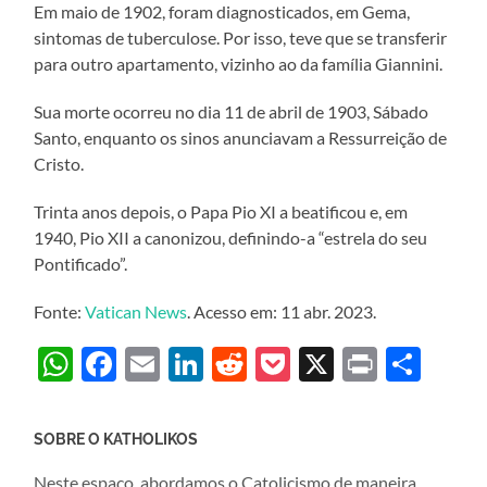
Em maio de 1902, foram diagnosticados, em Gema,
sintomas de tuberculose. Por isso, teve que se transferir
para outro apartamento, vizinho ao da família Giannini.
Sua morte ocorreu no dia 11 de abril de 1903, Sábado
Santo, enquanto os sinos anunciavam a Ressurreição de
Cristo.
Trinta anos depois, o Papa Pio XI a beatificou e, em
1940, Pio XII a canonizou, definindo-a “estrela do seu
Pontificado”.
Fonte:
Vatican News
. Acesso em: 11 abr. 2023.
WhatsApp
Facebook
Email
LinkedIn
Reddit
Pocket
X
Print
Sha
SOBRE O KATHOLIKOS
Neste espaço, abordamos o Catolicismo de maneira