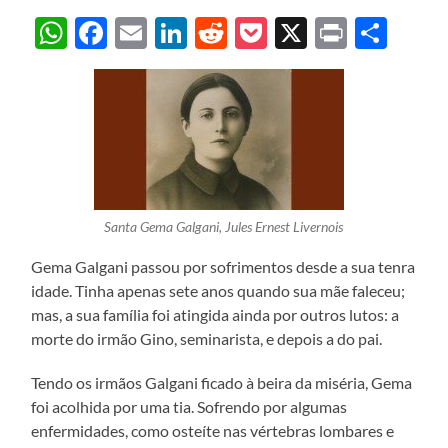
WhatsApp
Facebook
Email
LinkedIn
Reddit
Pocket
X
Print
Sha
Santa Gema Galgani, Jules Ernest Livernois
Gema Galgani passou por sofrimentos desde a sua tenra
idade. Tinha apenas sete anos quando sua mãe faleceu;
mas, a sua família foi atingida ainda por outros lutos: a
morte do irmão Gino, seminarista, e depois a do pai.
Tendo os irmãos Galgani ficado à beira da miséria, Gema
foi acolhida por uma tia. Sofrendo por algumas
enfermidades, como osteíte nas vértebras lombares e