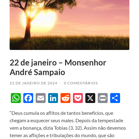
22 de janeiro – Monsenhor
André Sampaio
22 DE JANEIRO DE 2024
/
0 COMENTÁRIOS
WhatsApp
Facebook
Email
LinkedIn
Reddit
Pocket
X
Print
Sha
“Deus cumula os aflitos de tantos benefícios, que
chegam a esquecer seus males. Depois da tempestade
vem a bonança, dizia Tobias (3, 32). Assim não devemos
temer as aflições e tribulações do mundo, que são