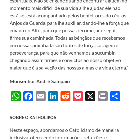
espirituais. Não se engane quando encontrar alguém no
momento mais difícil de sua vida a lhe ajudar, ele não
está só, está acompanhado pelos benfeitores do céu, os
Anjos da Guarda, para lhe auxiliar, dando-lhe a força que
emana do Alto, para que possas recomeçar e seguir
firme sua caminhada. Todas as bênçãos que recebemos
em nossa caminhada são fontes de força, coragem e
perseverança, para que não venhamos a sucumbir,
chegando assim firmes e convictos ao nosso objetivo
maior que é a salvação das nossas almas e a vida eterna.”
Monsenhor André Sampaio
WhatsApp
Facebook
Email
LinkedIn
Reddit
Pocket
X
Print
Sha
SOBRE O KATHOLIKOS
Neste espaço, abordamos o Catolicismo de maneira
inclusiva, oferecendo informações, reflexões e