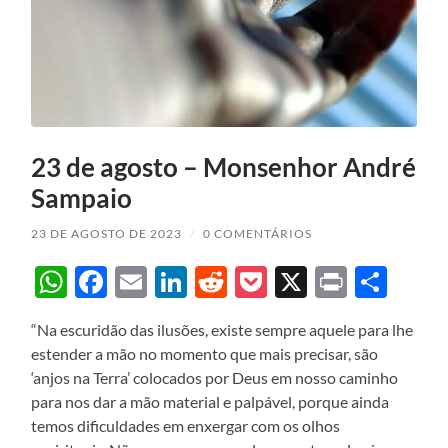
23 de agosto – Monsenhor André
Sampaio
23 DE AGOSTO DE 2023
/
0 COMENTÁRIOS
WhatsApp
Facebook
Email
LinkedIn
Reddit
Pocket
X
Print
Sha
“Na escuridão das ilusões, existe sempre aquele para lhe
estender a mão no momento que mais precisar, são
‘anjos na Terra’ colocados por Deus em nosso caminho
para nos dar a mão material e palpável, porque ainda
temos dificuldades em enxergar com os olhos