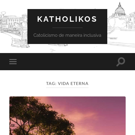
KATHOLIKOS
Catolicismo de maneira inclusiva
Toggle
Toggle
search
mobile
field
menu
TAG:
VIDA ETERNA