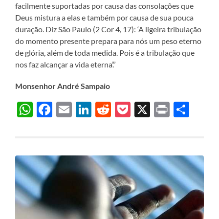
facilmente suportadas por causa das consolações que
Deus mistura a elas e também por causa de sua pouca
duração. Diz São Paulo (2 Cor 4, 17): ‘A ligeira tribulação
do momento presente prepara para nós um peso eterno
de glória, além de toda medida. Pois é a tribulação que
nos faz alcançar a vida eterna’.”
Monsenhor André Sampaio
WhatsApp
Facebook
Email
LinkedIn
Reddit
Pocket
X
Print
Sha