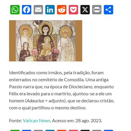
WhatsApp
Facebook
Email
LinkedIn
Reddit
Pocket
X
Print
Sha
Identificados como irmãos, pela tradição, foram
enterrados no cemitério de Comodila. Uma antiga
Passio narra que, na época de Diocleciano, enquanto
Félix era levado para o martírio, ajuntou-se a ele um
homem (
Adauctus
= adjunto), que se declarou cristão,
com o qual partilhou o mesmo destino.
Fonte:
Vatican News
. Acesso em: 28 ago. 2023.