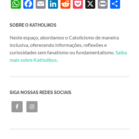
WhatsApp
Facebook
Email
LinkedIn
Reddit
Pocket
X
Print
Sha
SOBRE O KATHOLIKOS
Neste espaço, abordamos o Catolicismo de maneira
inclusiva, oferecendo informações, reflexões e
curiosidades sem fanatismo ou fundamentalismo.
Saiba
mais sobre Katholikos
.
SIGA NOSSAS REDES SOCIAIS