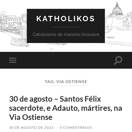
KATHOLIKOS
Catolicismo de maneira inclusiva
Toggle
Toggle
search
mobile
field
menu
TAG:
VIA OSTIENSE
30 de agosto – Santos Félix
sacerdote, e Adauto, mártires, na
Via Ostiense
30 DE AGOSTO DE 2023
/
0 COMENTÁRIOS