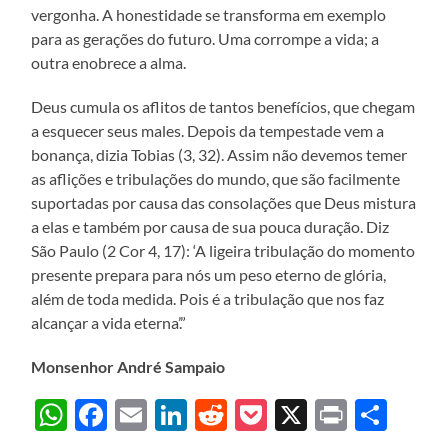
vergonha. A honestidade se transforma em exemplo
para as gerações do futuro. Uma corrompe a vida; a
outra enobrece a alma.
Deus cumula os aflitos de tantos benefícios, que chegam
a esquecer seus males. Depois da tempestade vem a
bonança, dizia Tobias (3, 32). Assim não devemos temer
as aflições e tribulações do mundo, que são facilmente
suportadas por causa das consolações que Deus mistura
a elas e também por causa de sua pouca duração. Diz
São Paulo (2 Cor 4, 17): ‘A ligeira tribulação do momento
presente prepara para nós um peso eterno de glória,
além de toda medida. Pois é a tribulação que nos faz
alcançar a vida eterna’.”
Monsenhor André Sampaio
WhatsApp
Facebook
Email
LinkedIn
Reddit
Pocket
X
Print
Sha