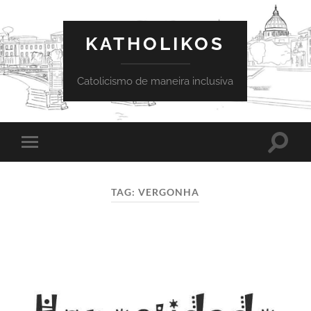
KATHOLIKOS
Catolicismo de maneira inclusiva
Toggle
Toggle
search
mobile
field
menu
TAG:
VERGONHA