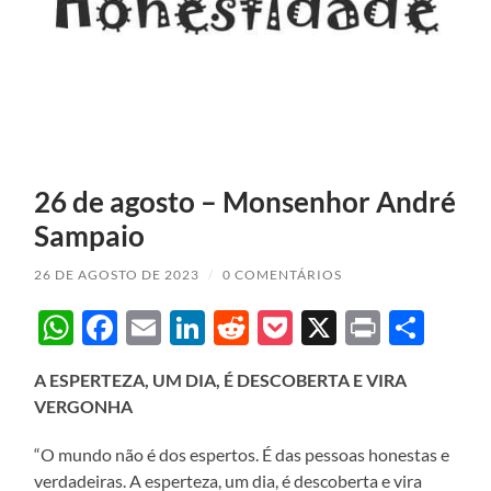
26 de agosto – Monsenhor André
Sampaio
26 DE AGOSTO DE 2023
/
0 COMENTÁRIOS
WhatsApp
Facebook
Email
LinkedIn
Reddit
Pocket
X
Print
Sha
A ESPERTEZA, UM DIA, É DESCOBERTA E VIRA
VERGONHA
“O mundo não é dos espertos. É das pessoas honestas e
verdadeiras. A esperteza, um dia, é descoberta e vira