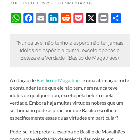
7 DE JUNHO DE 2023
/
0 COMENTÁRIOS
WhatsApp
Facebook
Email
LinkedIn
Reddit
Pocket
X
Print
Sha
“Nunca tive, não tenho e espero não ter jamais
ídolos de espécie alguma, exceto apenas a
Beleza e a Verdade” (Basílio de Magalhães).
A citação de
Basílio de Magalhães
é uma afirmação forte
e contundente de que ele não tem, nem nunca teve
ídolos de qualquer tipo, exceto pela beleza e pela
verdade. Embora haja muitas virtudes nobres que um
ser humano pode aspirar, por que Basílio escolheu
especificamente essas duas virtudes em particular?
Pode-se interpretar a escolha de Basílio de Magalhães
como uma valorização da essência das coisas, em