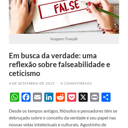
Imagem: Freepik
Em busca da verdade: uma
reflexão sobre falseabilidade e
ceticismo
4 DE SETEMBRO DE 2023
/
0 COMENTÁRIOS
WhatsApp
Facebook
Email
LinkedIn
Reddit
Pocket
X
Print
Sha
Desde os tempos antigos, filósofos e pensadores têm se
debruçado sobre o conceito da verdade e seu papel nas
nossas vidas intelectuais e culturais. Agostinho de