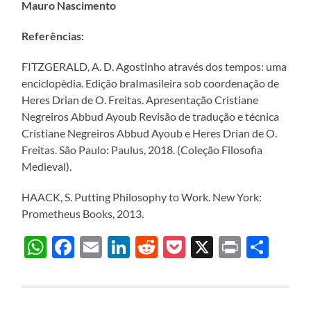
Mauro Nascimento
Referências:
FITZGERALD, A. D. Agostinho através dos tempos: uma
enciclopèdia. Edição braImasileira sob coordenação de
Heres Drian de O. Freitas. Apresentação Cristiane
Negreiros Abbud Ayoub Revisão de tradução e técnica
Cristiane Negreiros Abbud Ayoub e Heres Drian de O.
Freitas. São Paulo: Paulus, 2018. (Coleção Filosofia
Medieval).
HAACK, S. Putting Philosophy to Work. New York:
Prometheus Books, 2013.
WhatsApp
Facebook
Email
LinkedIn
Reddit
Pocket
X
Print
Sha