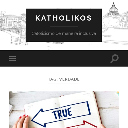
KATHOLIKOS
Catolicismo de maneira inclusiva
Toggle
Toggle
search
mobile
field
menu
TAG:
VERDADE