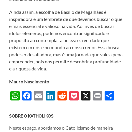
Ainda assim, a escolha de Basílio de Magalhães é
inspiradora e um lembrete de que devemos buscar o que
é mais essencial e valioso na vida. Ao invés de buscar
ídolos efêmeros, podemos encontrar significado e
propósito ao contemplar a beleza e a verdade que
existem em nós e no mundo ao nosso redor. Essa busca
pode ser desafiadora, mas é uma jornada que vale a pena
empreender, pois nos permite descobrir a profundidade
e a riqueza da vida.
Mauro Nascimento
WhatsApp
Facebook
Email
LinkedIn
Reddit
Pocket
X
Print
Sha
SOBRE O KATHOLIKOS
Neste espaço, abordamos o Catolicismo de maneira