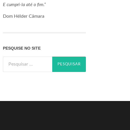
E cumpri-la até o fim.”
Dom Hélder Câmara
PESQUISE NO SITE
Pesquisar
por: