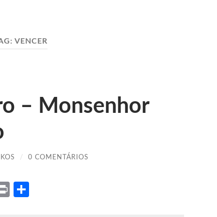
AG:
VENCER
ro – Monsenhor
o
IKOS
/
0 COMENTÁRIOS
ket
X
Print
Share