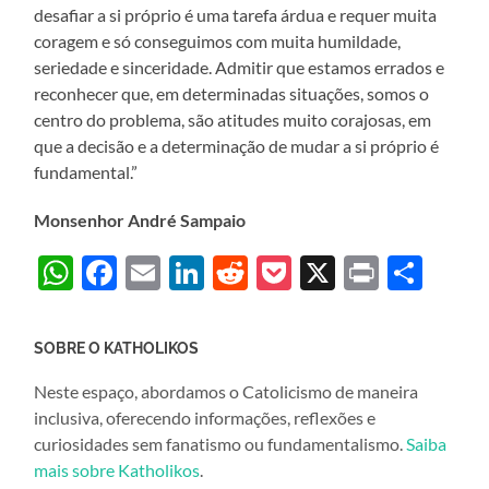
desafiar a si próprio é uma tarefa árdua e requer muita
coragem e só conseguimos com muita humildade,
seriedade e sinceridade. Admitir que estamos errados e
reconhecer que, em determinadas situações, somos o
centro do problema, são atitudes muito corajosas, em
que a decisão e a determinação de mudar a si próprio é
fundamental.”
Monsenhor André Sampaio
WhatsApp
Facebook
Email
LinkedIn
Reddit
Pocket
X
Print
Sha
SOBRE O KATHOLIKOS
Neste espaço, abordamos o Catolicismo de maneira
inclusiva, oferecendo informações, reflexões e
curiosidades sem fanatismo ou fundamentalismo.
Saiba
mais sobre Katholikos
.