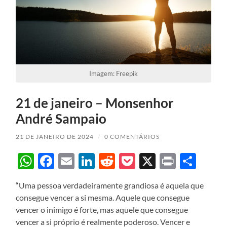
Imagem: Freepik
21 de janeiro – Monsenhor
André Sampaio
21 DE JANEIRO DE 2024
/
0 COMENTÁRIOS
WhatsApp
Facebook
Email
LinkedIn
Reddit
Pocket
X
Print
Sha
“Uma pessoa verdadeiramente grandiosa é aquela que
consegue vencer a si mesma. Aquele que consegue
vencer o inimigo é forte, mas aquele que consegue
vencer a si próprio é realmente poderoso. Vencer e