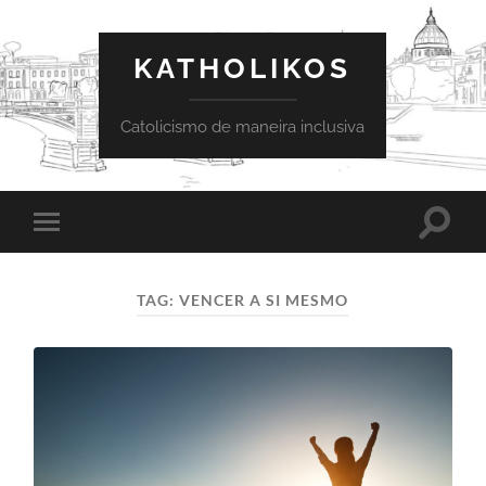
KATHOLIKOS
Catolicismo de maneira inclusiva
Toggle
Toggle
search
mobile
field
menu
TAG:
VENCER A SI MESMO