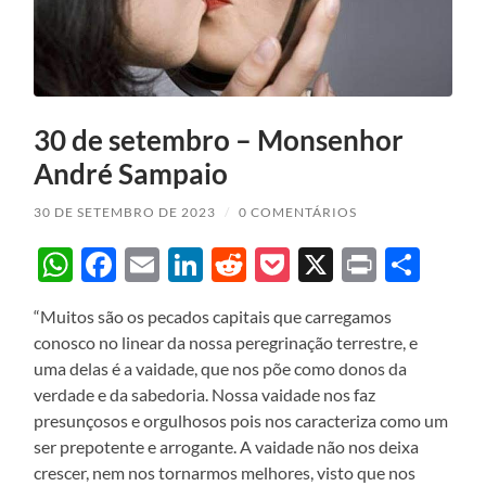
30 de setembro – Monsenhor
André Sampaio
30 DE SETEMBRO DE 2023
/
0 COMENTÁRIOS
WhatsApp
Facebook
Email
LinkedIn
Reddit
Pocket
X
Print
Sha
“Muitos são os pecados capitais que carregamos
conosco no linear da nossa peregrinação terrestre, e
uma delas é a vaidade, que nos põe como donos da
verdade e da sabedoria. Nossa vaidade nos faz
presunçosos e orgulhosos pois nos caracteriza como um
ser prepotente e arrogante. A vaidade não nos deixa
crescer, nem nos tornarmos melhores, visto que nos