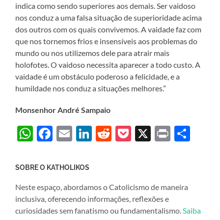
indica como sendo superiores aos demais. Ser vaidoso
nos conduz a uma falsa situação de superioridade acima
dos outros com os quais convivemos. A vaidade faz com
que nos tornemos frios e insensíveis aos problemas do
mundo ou nos utilizemos dele para atrair mais
holofotes. O vaidoso necessita aparecer a todo custo. A
vaidade é um obstáculo poderoso a felicidade, e a
humildade nos conduz a situações melhores.”
Monsenhor André Sampaio
WhatsApp
Facebook
Email
LinkedIn
Reddit
Pocket
X
Print
Sha
SOBRE O KATHOLIKOS
Neste espaço, abordamos o Catolicismo de maneira
inclusiva, oferecendo informações, reflexões e
curiosidades sem fanatismo ou fundamentalismo.
Saiba