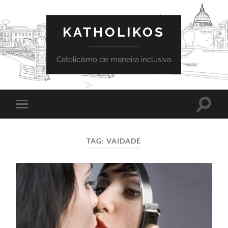
KATHOLIKOS
Catolicismo de maneira inclusiva
Toggle
Toggle
search
mobile
field
menu
TAG:
VAIDADE