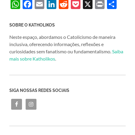
WhatsApp
Facebook
Email
LinkedIn
Reddit
Pocket
X
Print
Sha
SOBRE O KATHOLIKOS
Neste espaço, abordamos o Catolicismo de maneira
inclusiva, oferecendo informações, reflexões e
curiosidades sem fanatismo ou fundamentalismo.
Saiba
mais sobre Katholikos
.
SIGA NOSSAS REDES SOCIAIS