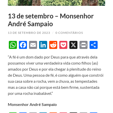
13 de setembro – Monsenhor
André Sampaio
13 DE SETEMBRO DE 2023
/
0 COMENTÁRIOS
WhatsApp
Facebook
Email
LinkedIn
Reddit
Pocket
X
Print
Sha
“A fé é um dom dado por Deus para que através dela
possamos viver uma verdadeira vida como filhos (as)
amados por Deus e por ela chegar à plenitude do reino
de Deus. Uma pessoa de fé, é como alguém que constrói
sua casa sobre a rocha, vem a chuva, as tempestades
mas a casa não cai porque está bem firme, sustentada
por uma rocha inabalável.”
Monsenhor André Sampaio