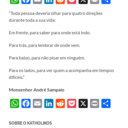
“Toda pessoa deveria olhar para quatro direções
durante toda a sua vida:
Em frente, para saber para onde está indo.
Para trás, para lembrar de onde vem.
Para baixo, para não pisar em ninguém.
Para os lados, para ver quem a acompanha em tempos
difíceis.”
Monsenhor André Sampaio
WhatsApp
Facebook
Email
LinkedIn
Reddit
Pocket
X
Print
Sha
SOBRE O KATHOLIKOS