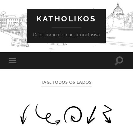
KATHOLIKOS
Catolicismo de maneira inclusiva
Toggle
Toggle
search
mobile
field
menu
TAG:
TODOS OS LADOS