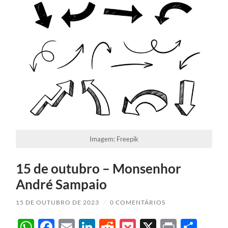
Imagem: Freepik
15 de outubro – Monsenhor
André Sampaio
15 DE OUTUBRO DE 2023
/
0 COMENTÁRIOS
WhatsApp
Facebook
Email
LinkedIn
Reddit
Pocket
X
Print
Sha