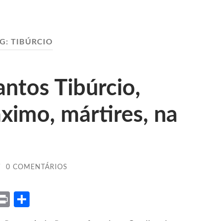
G:
TIBÚRCIO
antos Tibúrcio,
ximo, mártires, na
/
0 COMENTÁRIOS
ket
X
Print
Share