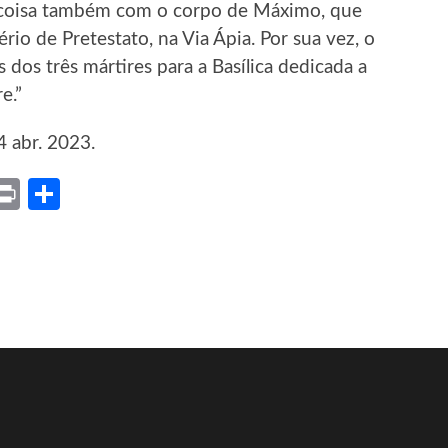
 coisa também com o corpo de Máximo, que
io de Pretestato, na Via Ápia. Por sua vez, o
s dos três mártires para a Basílica dedicada a
e.”
4 abr. 2023.
ket
X
Print
Share