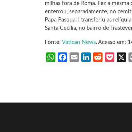
milhas fora de Roma. Fez a mesma
enterrou, separadamente, no cemitér
Papa Pasqual I transferiu as relíquia
Santa Cecília, no bairro de Trastever
Fonte:
Vatican News
. Acesso em: 1
WhatsApp
Facebook
Email
LinkedIn
Reddit
Poc