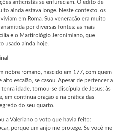
ções anticristãs se enfureciam. O edito de
ulto ainda estava longe. Neste contexto, os
, viviam em Roma. Sua veneração era muito
transmitida por diversas fontes: as mais
ília e o Martirológio Jeronimiano, que
o usado ainda hoje.
inal
 um nobre romano, nascido em 177, com quem
e alto escalão, se casou. Apesar de pertencer a
 tenra idade, tornou-se discípula de Jesus; às
, em contínua oração e na prática das
segredo do seu quarto.
u a Valeriano o voto que havia feito:
ar, porque um anjo me protege. Se você me