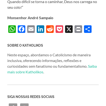
Quando difícil se torna o caminhar, Deus nos carrega no
seu colo!”
Monsenhor André Sampaio
WhatsApp
Facebook
Email
LinkedIn
Reddit
Pocket
X
Print
Sha
SOBRE O KATHOLIKOS
Neste espaço, abordamos o Catolicismo de maneira
inclusiva, oferecendo informações, reflexões e
curiosidades sem fanatismo ou fundamentalismo.
Saiba
mais sobre Katholikos
.
SIGA NOSSAS REDES SOCIAIS