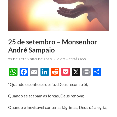
25 de setembro – Monsenhor
André Sampaio
25 DE SETEMBRO DE 2023
/
0 COMENTÁRIOS
WhatsApp
Facebook
Email
LinkedIn
Reddit
Pocket
X
Print
Sha
“Quando o sonho se desfaz, Deus reconstrói;
Quando se acabam as forças, Deus renova;
Quando é inevitável conter as lágrimas, Deus dá alegria;