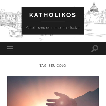
KATHOLIKOS
Catolicismo de maneira inclusiva
Toggle
Toggle
search
mobile
field
menu
TAG:
SEU COLO