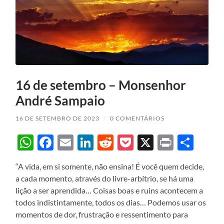
16 de setembro – Monsenhor
André Sampaio
16 DE SETEMBRO DE 2023
/
0 COMENTÁRIOS
WhatsApp
Facebook
Email
LinkedIn
Reddit
Pocket
X
Print
Sha
“A vida, em si somente, não ensina! É você quem decide,
a cada momento, através do livre-arbítrio, se há uma
lição a ser aprendida… Coisas boas e ruins acontecem a
todos indistintamente, todos os dias… Podemos usar os
momentos de dor, frustração e ressentimento para