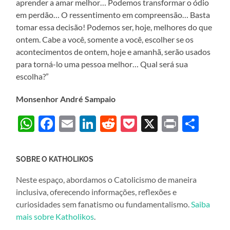
aprender a amar melhor… Podemos transformar o ódio
em perdão… O ressentimento em compreensão… Basta
tomar essa decisão! Podemos ser, hoje, melhores do que
ontem. Cabe a você, somente a você, escolher se os
acontecimentos de ontem, hoje e amanhã, serão usados
para torná-lo uma pessoa melhor… Qual será sua
escolha?”
Monsenhor André Sampaio
WhatsApp
Facebook
Email
LinkedIn
Reddit
Pocket
X
Print
Sha
SOBRE O KATHOLIKOS
Neste espaço, abordamos o Catolicismo de maneira
inclusiva, oferecendo informações, reflexões e
curiosidades sem fanatismo ou fundamentalismo.
Saiba
mais sobre Katholikos
.