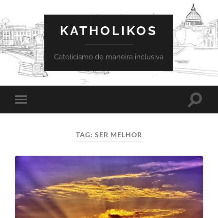
KATHOLIKOS
Catolicismo de maneira inclusiva
Toggle
Toggle
search
mobile
field
menu
TAG:
SER MELHOR