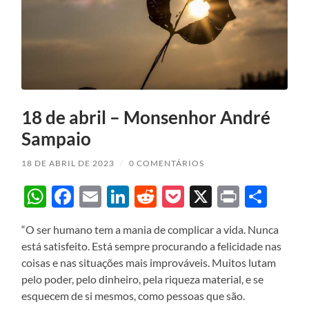
18 de abril – Monsenhor André
Sampaio
18 DE ABRIL DE 2023
/
0 COMENTÁRIOS
WhatsApp
Facebook
Email
LinkedIn
Reddit
Pocket
X
Print
Sha
“O ser humano tem a mania de complicar a vida. Nunca
está satisfeito. Está sempre procurando a felicidade nas
coisas e nas situações mais improváveis. Muitos lutam
pelo poder, pelo dinheiro, pela riqueza material, e se
esquecem de si mesmos, como pessoas que são.