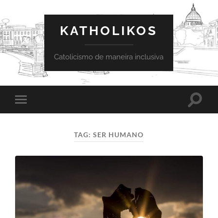
KATHOLIKOS
Catolicismo de maneira inclusiva
Toggle
Toggle
search
mobile
field
menu
TAG:
SER HUMANO