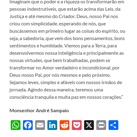
Imaginam que o poder e a riqueza os transformarão em
pessoas indestrutíveis, que estarão acima das Leis, da
Justiça e até mesmo do Criador. Deus, nosso Pai nos
criou com simplicidade, esperando de nós, que
buscássemos em primeiro lugar as coisas do espírito, ou
seja, a sabedoria, que vem dos bons pensamentos, bons
sentimentos e humildade. Viemos para a Terra, para
desenvolvermos nossa inteligência e principalmente as
nossas virtudes, que bem trabalhadas, podem se
transformar no Amor verdadeiro e incondicional, por
Deus nosso Pai, por nós mesmos e pelo próximo.
Sejamos leves, simples e afáveis com nossos irmãos de
jornada. Agindo dessa maneira, teremos uma
consciência tranquila e muita paz em nossos corações.”
Monsenhor André Sampaio
WhatsApp
Facebook
Email
LinkedIn
Reddit
Pocket
X
Print
Sha