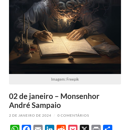
Imagem: Freepik
02 de janeiro – Monsenhor
André Sampaio
2 DE JANEIRO DE 2024
/
0 COMENTÁRIOS
WhatsApp
Facebook
Email
LinkedIn
Reddit
Pocket
X
Print
Sha