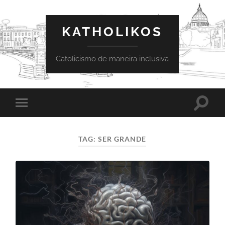
KATHOLIKOS
Catolicismo de maneira inclusiva
Toggle
Toggle
search
mobile
field
menu
TAG:
SER GRANDE