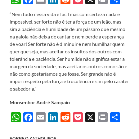
“Nem tudo nessa vida é fácil mas com certeza nada é
impossível, ser forte não é ter a força de um leão, mas
sim a paciência e humildade de um pássaro que mesmo
na gaiola não deixa de cantar e nem perde a esperança
de voar! Ser forte não é diminuir e nem humilhar quem
quer que seja, mas aceitar os insultos dos outros com
tolerância e paciência. Ser humilde não significa estar a
margem da sociedade, mas aceitar os outros como são e
não como gostaríamos que fosse. Ser grande não é
impor respeito pela força e truculência e sim pelo caráter
e sabedoria.”
Monsenhor André Sampaio
WhatsApp
Facebook
Email
LinkedIn
Reddit
Pocket
X
Print
Sha
SOBRE O KATHOLIKOS