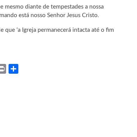
que mesmo diante de tempestades a nossa
omando está nosso Senhor Jesus Cristo.
 de que ‘a Igreja permanecerá intacta até o fim
ket
X
Print
Share