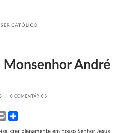
:
SER CATÓLICO
 – Monsenhor André
S
/
0 COMENTÁRIOS
ket
X
Print
Share
coisa, crer plenamente em nosso Senhor Jesus