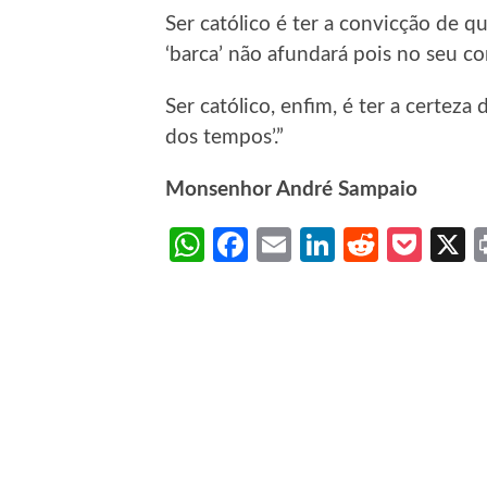
Ser católico é ter a convicção de 
‘barca’ não afundará pois no seu c
Ser católico, enfim, é ter a certeza
dos tempos’.”
Monsenhor André Sampaio
WhatsApp
Facebook
Email
LinkedIn
Reddit
Poc