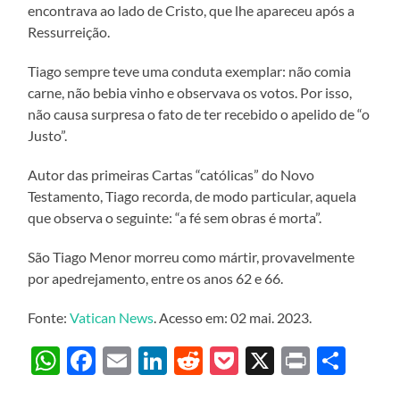
encontrava ao lado de Cristo, que lhe apareceu após a
Ressurreição.
Tiago sempre teve uma conduta exemplar: não comia
carne, não bebia vinho e observava os votos. Por isso,
não causa surpresa o fato de ter recebido o apelido de “o
Justo”.
Autor das primeiras Cartas “católicas” do Novo
Testamento, Tiago recorda, de modo particular, aquela
que observa o seguinte: “a fé sem obras é morta”.
São Tiago Menor morreu como mártir, provavelmente
por apedrejamento, entre os anos 62 e 66.
Fonte:
Vatican News
. Acesso em: 02 mai. 2023.
WhatsApp
Facebook
Email
LinkedIn
Reddit
Pocket
X
Print
Sha