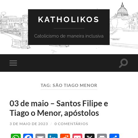
KATHOLIKOS
Catolicismo de maneira inclusiva
Toggle
Toggle
search
mobile
field
menu
TAG:
SÃO TIAGO MENOR
03 de maio – Santos Filipe e
Tiago o Menor, apóstolos
3 DE MAIO DE 2023
/
0 COMENTÁRIOS