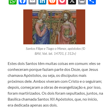
WhatsApp
Facebook
Email
LinkedIn
Reddit
Pocket
X
Print
Sha
Santos Filipe e Tiago o Menor, apóstolos (©
BAV, Vat. lat. 14701, f. 312v)
Estes dois Santos têm muitas coisas em comum: eles se
conheceram porque faziam parte dos Doze, que Jesus
chamava Apóstolos, ou seja, os discípulos mais
próximos dele. Ambos viveram com Cristo e o seguiram;
depois, começaram a obras de evangelização e, por isso,
foram martirizados. Os dois foram sepultados, juntos, na
Basílica chamada Santos XII Apóstolos, que, no início,
era dedicada apenas aos dois.