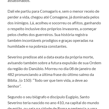
assassinados.
Dali ele partiu para Comagaris e, sem o menor receio de
perder a vida, chegou até Comagene, já dominada pelos
dos inimigos. Lá, acolheu e socorreu os aflitos, ganhando
o respeito inclusive dos próprios invasores, a começar
pelos chefes dos guerreiros. Sua história registra
também incontáveis prodígios e graças operadas na
humildade e na pobreza constantes.
Severino predisse até a data exata da própria morte,
avisando também sobre a futura expulsão de sua Ordem
da região do Danúbio. Morreu no dia 08 de janeiro de
482 pronunciando a última frase do último salmo da
Bíblia , (o 150): “Todo ser que tem vida, a deve ao
Senhor”.
Segundo o seu biógrafo e discípulo Eugípio, Santo
Severino teria nascido no ano 410, na capital do mundo
de então, ou seja na cidade de Roma e pertencia a uma