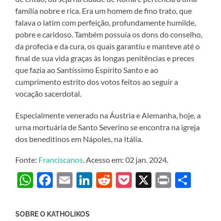
família nobre e rica. Era um homem de fino trato, que
falava o latim com perfeição, profundamente humilde,
pobre e caridoso. Também possuía os dons do conselho,
da profecia e da cura, os quais garantiu e manteve até o
final de sua vida graças às longas penitências e preces
que fazia ao Santíssimo Espírito Santo e ao
cumprimento estrito dos votos feitos ao seguir a
vocação sacerdotal.
Especialmente venerado na Áustria e Alemanha, hoje, a
urna mortuária de Santo Severino se encontra na igreja
dos beneditinos em Nápoles, na Itália.
Fonte:
Franciscanos
. Acesso em: 02 jan. 2024.
WhatsApp
Facebook
Email
LinkedIn
Reddit
Pocket
X
Print
Sha
SOBRE O KATHOLIKOS