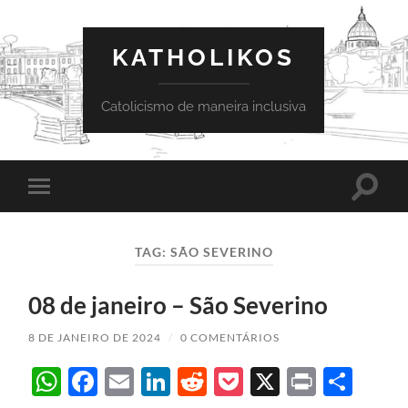
KATHOLIKOS
Catolicismo de maneira inclusiva
Toggle
Toggle
search
mobile
field
menu
TAG:
SÃO SEVERINO
08 de janeiro – São Severino
8 DE JANEIRO DE 2024
/
0 COMENTÁRIOS
WhatsApp
Facebook
Email
LinkedIn
Reddit
Pocket
X
Print
Sha