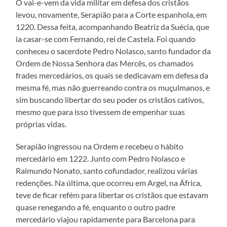
O vai-e-vem da vida militar em defesa dos cristãos
levou, novamente, Serapião para a Corte espanhola, em
1220. Dessa feita, acompanhando Beatriz da Suécia, que
ia casar-se com Fernando, rei de Castela. Foi quando
conheceu o sacerdote Pedro Nolasco, santo fundador da
Ordem de Nossa Senhora das Mercês, os chamados
frades mercedários, os quais se dedicavam em defesa da
mesma fé, mas não guerreando contra os muçulmanos, e
sim buscando libertar do seu poder os cristãos cativos,
mesmo que para isso tivessem de empenhar suas
próprias vidas.
Serapião ingressou na Ordem e recebeu o hábito
mercedário em 1222. Junto com Pedro Nolasco e
Raimundo Nonato, santo cofundador, realizou várias
redenções. Na última, que ocorreu em Argel, na África,
teve de ficar refém para libertar os cristãos que estavam
quase renegando a fé, enquanto o outro padre
mercedário viajou rapidamente para Barcelona para