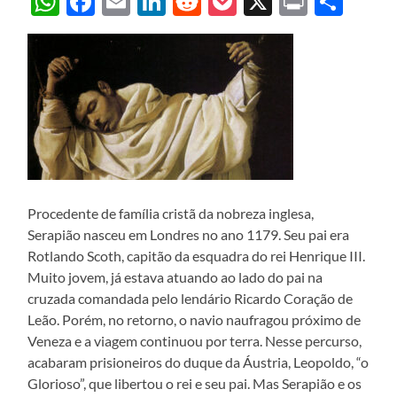
WhatsApp
Facebook
Email
LinkedIn
Reddit
Pocket
X
Print
Sha
Procedente de família cristã da nobreza inglesa,
Serapião nasceu em Londres no ano 1179. Seu pai era
Rotlando Scoth, capitão da esquadra do rei Henrique III.
Muito jovem, já estava atuando ao lado do pai na
cruzada comandada pelo lendário Ricardo Coração de
Leão. Porém, no retorno, o navio naufragou próximo de
Veneza e a viagem continuou por terra. Nesse percurso,
acabaram prisioneiros do duque da Áustria, Leopoldo, “o
Glorioso”, que libertou o rei e seu pai. Mas Serapião e os