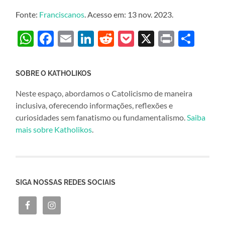
Fonte:
Franciscanos
. Acesso em: 13 nov. 2023.
WhatsApp
Facebook
Email
LinkedIn
Reddit
Pocket
X
Print
Sha
SOBRE O KATHOLIKOS
Neste espaço, abordamos o Catolicismo de maneira
inclusiva, oferecendo informações, reflexões e
curiosidades sem fanatismo ou fundamentalismo.
Saiba
mais sobre Katholikos
.
SIGA NOSSAS REDES SOCIAIS