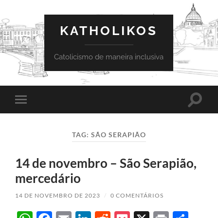
KATHOLIKOS
Catolicismo de maneira inclusiva
Toggle
Toggle
search
mobile
field
menu
TAG:
SÃO SERAPIÃO
14 de novembro – São Serapião,
mercedário
14 DE NOVEMBRO DE 2023
/
0 COMENTÁRIOS