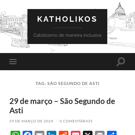
KATHOLIKOS
Catolicismo de maneira inclusiva
Toggle
Toggle
search
mobile
field
menu
TAG:
SÃO SEGUNDO DE ASTI
29 de março – São Segundo de
Asti
29 DE MARÇO DE 2024
/
0 COMENTÁRIOS