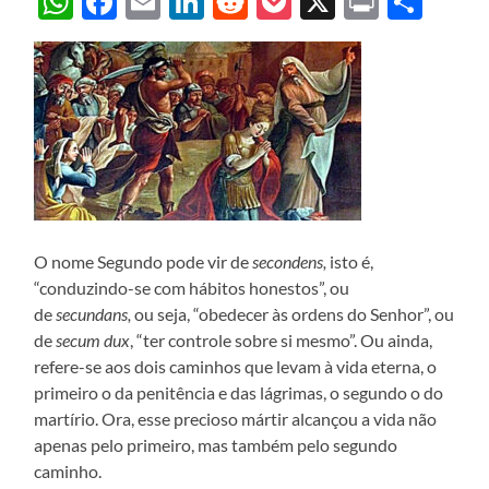
WhatsApp
Facebook
Email
LinkedIn
Reddit
Pocket
X
Print
Sha
O nome Segundo pode vir de
secondens,
isto é,
“conduzindo-se com hábitos honestos”, ou
de
secundans,
ou seja, “obedecer às ordens do Senhor”, ou
de
secum dux
, “ter controle sobre si mesmo”. Ou ainda,
refere-se aos dois caminhos que levam à vida eterna, o
primeiro o da penitência e das lágrimas, o segundo o do
martírio. Ora, esse precioso mártir alcançou a vida não
apenas pelo primeiro, mas também pelo segundo
caminho.