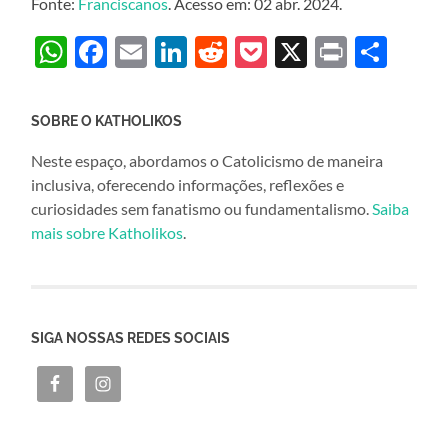
Fonte:
Franciscanos
. Acesso em: 02 abr. 2024.
WhatsApp
Facebook
Email
LinkedIn
Reddit
Pocket
X
Print
Sha
SOBRE O KATHOLIKOS
Neste espaço, abordamos o Catolicismo de maneira
inclusiva, oferecendo informações, reflexões e
curiosidades sem fanatismo ou fundamentalismo.
Saiba
mais sobre Katholikos
.
SIGA NOSSAS REDES SOCIAIS